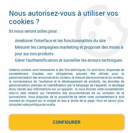
Livraison en 24/48H. Livraison offerte dès
95€ d'achat sur le site* Paiement en 4x
Nous autorisez-vous à utiliser vos
avec Paypal
cookies ?
0
Ils nous seront utiles pour :
Améliorer l'interface et les fonctionnalités du site
Mesurer les campagnes marketing et proposer des mises à
jour sur nos produits
Accueil
>
Outillage à main
>
Pistolet pour cartouche
>
Pistolet pour cartouche
>
Pistolet pour cartouche
>
Pistolet fermé à
Gérer l'authentification et surveiller les erreurs techniques
mastic H600 - pour poche
Certains cookies sont nécessaires à des fins techniques, ils sont donc dispensés de
consentement. D'autres, non obligatoires, peuvent être utilisés pour la
personnalisation des annonces et du contenu, la mesure des annonces et du contenu,
la connaissance de l'audience et le développement de produits, les données de
géolocalisation précises et l'identification par le balayage de l'appareil, le stockage
et/ou l'accès aux informations sur un appareil. Si vous donnez votre consentement,
celui-ci sera valable sur l’ensemble des sous-domaines de Au comptoir de la
quincaillerie. Vous disposez de la possibilité de retirer votre consentement à tout
moment en cliquant sur le widget en bas à droite de la page. Pour en savoir plus,
consulter notre politique de cookie.
CONFIGURER