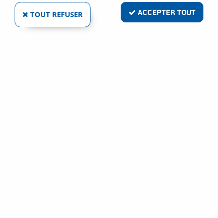
ACCEPTER TOUT
TOUT REFUSER
PISTOLET FERMÉ À MASTIC H600 - POUR
POCHE
Réf. :
89127
113
,
74
€
TTC