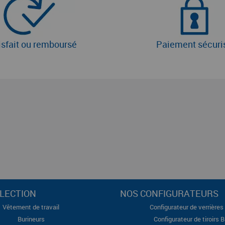
isfait ou remboursé
Paiement sécuri
LECTION
NOS CONFIGURATEURS
Vêtement de travail
Configurateur de verrières 
Burineurs
Configurateur de tiroirs 