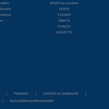
evables
BOSCH Accessoires
lissants
FERCO
ntilation
FISCHER
re
MAKITA
STANLEY
VACHETTE
Paiement
Satisfait ou remboursé
|
|
|
Quincaillerie professionnelle
|