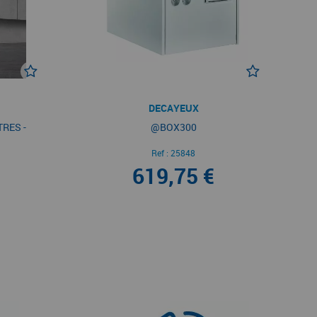
DECAYEUX
TRES -
@BOX300
Ref :
25848
619,75 €