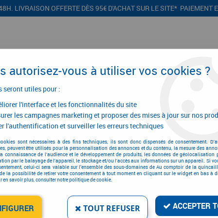
48H. LIVRAISON OFFERTE DÈS 95€ D'ACHAT SUR LE SITE* PAIEMENT 
 autorisez-vous à utiliser vos cookies ?
s seront utiles pour :
iorer l'interface et les fonctionnalités du site
CONFIGURATEURS
PROMOTIONS
urer les campagnes marketing et proposer des mises à jour sur nos prod
r l'authentification et surveiller les erreurs techniques
 signalétique - ordonnancement
>
Boîte aux lettres
>
Boîte aux lettres
>
Piq
cookies sont nécessaires à des fins techniques, ils sont donc dispensés de consentement. D'a
res, peuvent être utilisés pour la personnalisation des annonces et du contenu, la mesure des anno
la connaissance de l'audience et le développement de produits, les données de géolocalisation p
cation par le balayage de l'appareil, le stockage et/ou l'accès aux informations sur un appareil. Si 
sentement, celui-ci sera valable sur l’ensemble des sous-domaines de Au comptoir de la quincaill
PIQUET POUR BOÎTE AU
de la possibilité de retirer votre consentement à tout moment en cliquant sur le widget en bas à dr
 en savoir plus, consulter notre politique de cookie.
Réf. :
5438
137
,
59
€
TTC
ACCEPTER T
NFIGURER
TOUT REFUSER