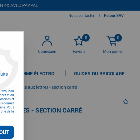
EN 4X AVEC PAYPAL
Nous contacter
|
Retour SAV
0
0
Connexion
Favoris
Mon panier
LA GAMME ÉLECTRO
GUIDES DU BRICOLAGE
uits
uet pour boîte aux lettres - section carré
utres, non
nces et du
récises et
vous donnez
erie. Vous
X LETTRES - SECTION CARRÉ
oite de la
OUT