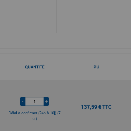
QUANTITÉ
P.U
-
+
137,59 € TTC
Délai à confirmer (24h à 10j) (7
u.)