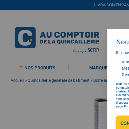
LIVRAISON EN 24/
Nous
Ils nou
Amél
NOS PRODUITS
MARQUES
Mes
Gére
Accueil
>
Quincaillerie générale de bâtiment
>
Boîte aux lettres -
Certains 
obligatoi
contenu, 
l'identifi
votre con
disposez 
page. Pour
CO