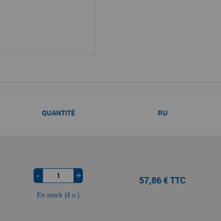
QUANTITÉ
P.U
-
+
57,86 € TTC
En stock (4 u.)