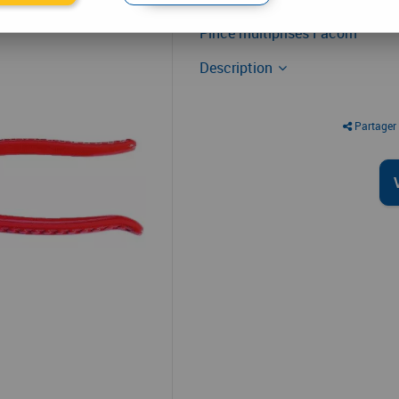
Pince multiprises
Pince multiprises Facom
Description
Partager