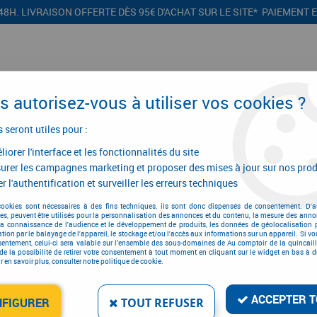
48H. LIVRAISON OFFERTE DÈS 95€ D'ACHAT SUR LE SITE* PAIEMENT 
 autorisez-vous à utiliser vos cookies ?
s seront utiles pour :
iorer l'interface et les fonctionnalités du site
CONFIGURATEURS
PROMOTIONS
urer les campagnes marketing et proposer des mises à jour sur nos prod
r l'authentification et surveiller les erreurs techniques
nce multiprises Facom
>
Pince multiprises Facom a branches entrepassé
cookies sont nécessaires à des fins techniques, ils sont donc dispensés de consentement. D'a
res, peuvent être utilisés pour la personnalisation des annonces et du contenu, la mesure des anno
la connaissance de l'audience et le développement de produits, les données de géolocalisation p
cation par le balayage de l'appareil, le stockage et/ou l'accès aux informations sur un appareil. Si 
sentement, celui-ci sera valable sur l’ensemble des sous-domaines de Au comptoir de la quincaill
PINCE MULTIPRISES FA
de la possibilité de retirer votre consentement à tout moment en cliquant sur le widget en bas à dr
 en savoir plus, consulter notre politique de cookie.
Réf. :
2790
57
,
86
€
TTC
ACCEPTER T
NFIGURER
TOUT REFUSER