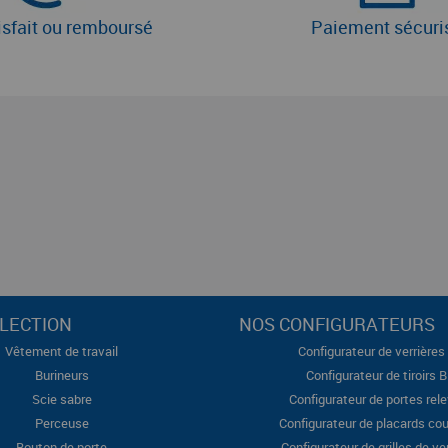
isfait ou remboursé
Paiement sécuri
LECTION
NOS CONFIGURATEURS
Vêtement de travail
Configurateur de verrières 
Burineurs
Configurateur de tiroirs 
Scie sabre
Configurateur de portes rel
Perceuse
Configurateur de placards cou
Bouton de porte
Configurateur de grilles de ve