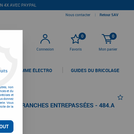
EN 4X AVEC PAYPAL
Nous contacter
|
Retour SAV
0
0
Connexion
Favoris
Mon panier
LA GAMME ÉLECTRO
GUIDES DU BRICOLAGE
uits
es - 484.A
utres, non
nces et du
récises et
vous donnez
erie. Vous
COM A BRANCHES ENTREPASSÉES - 484.A
oite de la
OUT