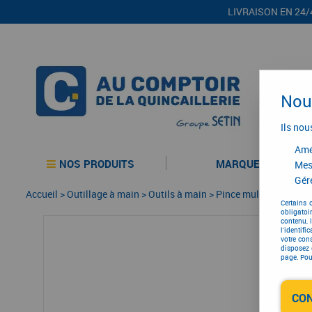
LIVRAISON EN 24/
Nous
Ils nou
Amél
NOS PRODUITS
MARQUES
Mes
Gére
Accueil
>
Outillage à main
>
Outils à main
>
Pince multiprises
>
Pi
Certains 
obligatoi
contenu, 
l'identifi
votre con
disposez 
page. Pour
CO