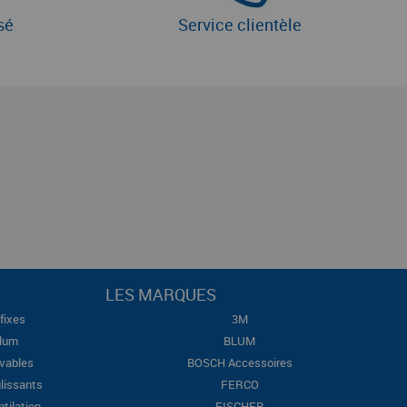
sé
Service clientèle
LES MARQUES
fixes
3M
Blum
BLUM
evables
BOSCH Accessoires
lissants
FERCO
ntilation
FISCHER