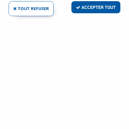
ACCEPTER TOUT
TOUT REFUSER
PILE WORK LIGHT 4LR25-2 6 V
Réf. :
85625
40
,
00
€
TTC
Lampe