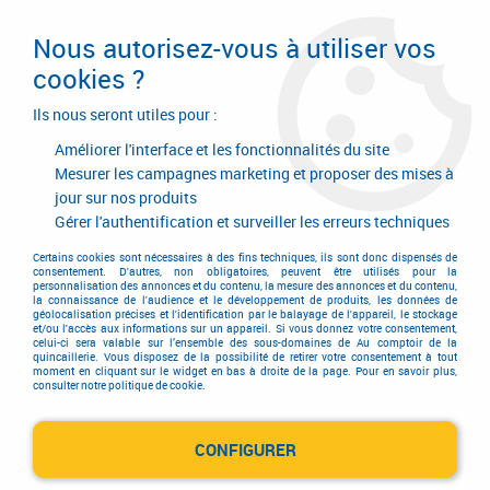
Livraison en 24/48H. Livraison offerte dès
95€ d'achat sur le site* Paiement en 4x
Nous autorisez-vous à utiliser vos
avec Paypal
cookies ?
0
Ils nous seront utiles pour :
Améliorer l'interface et les fonctionnalités du site
Mesurer les campagnes marketing et proposer des mises à
jour sur nos produits
Accueil
>
Electricité-plomberie
>
Lampe
>
Lampe
>
Projecteur phare
>
Pile Work Light 4LR25-2 6 V
Gérer l'authentification et surveiller les erreurs techniques
Certains cookies sont nécessaires à des fins techniques, ils sont donc dispensés de
consentement. D'autres, non obligatoires, peuvent être utilisés pour la
personnalisation des annonces et du contenu, la mesure des annonces et du contenu,
la connaissance de l'audience et le développement de produits, les données de
géolocalisation précises et l'identification par le balayage de l'appareil, le stockage
et/ou l'accès aux informations sur un appareil. Si vous donnez votre consentement,
celui-ci sera valable sur l’ensemble des sous-domaines de Au comptoir de la
quincaillerie. Vous disposez de la possibilité de retirer votre consentement à tout
moment en cliquant sur le widget en bas à droite de la page. Pour en savoir plus,
consulter notre politique de cookie.
CONFIGURER