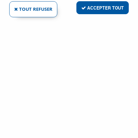
ACCEPTER TOUT
TOUT REFUSER
PIÈCES D'USURE POUR TORCHES SRL OU TG 9
ET 20 SÉRIE STANDARD
Réf. :
5952
1
,
93
€
TTC
À partir de