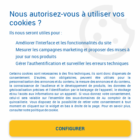
Livraison en 24/48H. Livraison offerte dès
95€ d'achat sur le site* Paiement en 4x
Nous autorisez-vous à utiliser vos
avec Paypal
cookies ?
0
Ils nous seront utiles pour :
Améliorer l'interface et les fonctionnalités du site
Mesurer les campagnes marketing et proposer des mises à
jour sur nos produits
Accueil
>
Equipements d'atelier et de chantier
>
Soudage
>
Torche de soudage Tig
>
Pièces d'usure pour SRL ou TG 9 et 20
>
Pièces
Gérer l'authentification et surveiller les erreurs techniques
d'usure pour torches SRL ou TG 9 et 20 série standard
Certains cookies sont nécessaires à des fins techniques, ils sont donc dispensés de
consentement. D'autres, non obligatoires, peuvent être utilisés pour la
personnalisation des annonces et du contenu, la mesure des annonces et du contenu,
la connaissance de l'audience et le développement de produits, les données de
géolocalisation précises et l'identification par le balayage de l'appareil, le stockage
et/ou l'accès aux informations sur un appareil. Si vous donnez votre consentement,
celui-ci sera valable sur l’ensemble des sous-domaines de Au comptoir de la
quincaillerie. Vous disposez de la possibilité de retirer votre consentement à tout
moment en cliquant sur le widget en bas à droite de la page. Pour en savoir plus,
consulter notre politique de cookie.
CONFIGURER