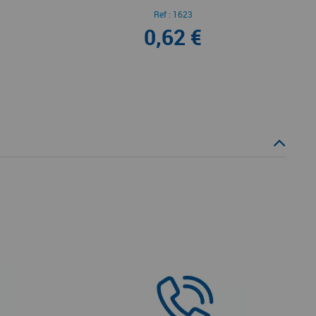
Ref :
1623
0,62 €