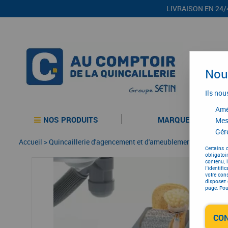
LIVRAISON EN 24/
Nous
Ils nou
Amél
NOS PRODUITS
MARQUES
Mes
Gére
Accueil
>
Quincaillerie d'agencement et d'ameublement
>
Agenceme
Certains 
obligatoi
contenu, 
l'identifi
votre con
disposez 
page. Pour
CO