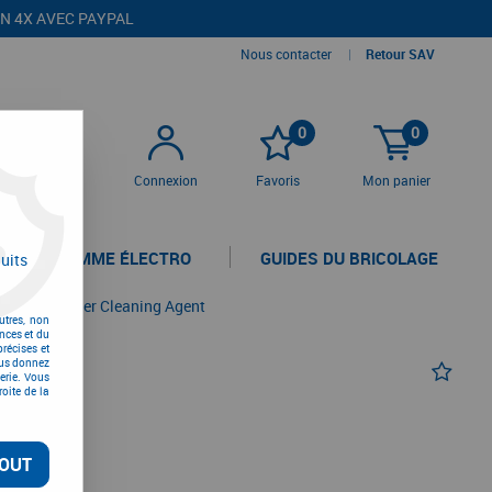
EN 4X AVEC PAYPAL
Nous contacter
|
Retour SAV
0
0
Connexion
Favoris
Mon panier
LA GAMME ÉLECTRO
GUIDES DU BRICOLAGE
uits
-évier
>
Panier Cleaning Agent
utres, non
nces et du
récises et
vous donnez
erie. Vous
oite de la
T
OUT