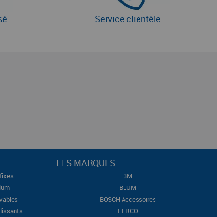
sé
Service clientèle
LES MARQUES
fixes
3M
Blum
BLUM
evables
BOSCH Accessoires
lissants
FERCO