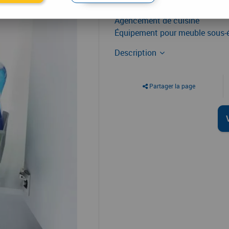
Agencement de cuisine
Équipement pour meuble sous-é
Description
Partager la page