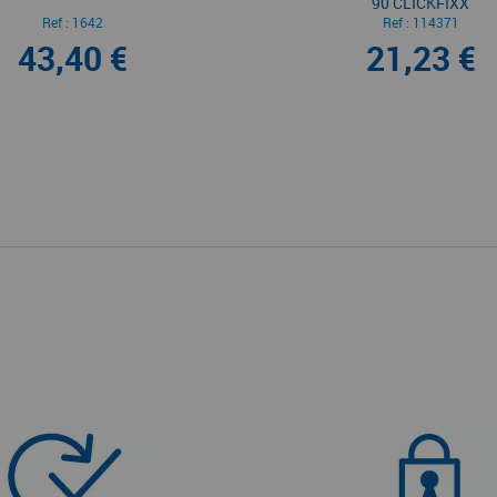
90 CLICKFIXX
Ref :
1642
Ref :
114371
43,40 €
21,23 €