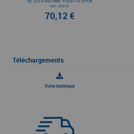
DE 225 À 650 MM - PUSH TO OPEN
Ref :
83979
70,12 €
Téléchargements
Fiche technique