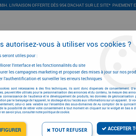
48H. LIVRAISON OFFERTE DÈS 95€ D'ACHAT SUR LE SITE* PAIEMENT 
 autorisez-vous à utiliser vos cookies ?
s seront utiles pour :
iorer l'interface et les fonctionnalités du site
CONFIGURATEURS
PROMOTIONS
urer les campagnes marketing et proposer des mises à jour sur nos prod
r l'authentification et surveiller les erreurs techniques
nt de cuisine
>
Agencement de cuisine
>
Équipement pour meuble sous
cookies sont nécessaires à des fins techniques, ils sont donc dispensés de consentement. D'a
res, peuvent être utilisés pour la personnalisation des annonces et du contenu, la mesure des anno
la connaissance de l'audience et le développement de produits, les données de géolocalisation p
cation par le balayage de l'appareil, le stockage et/ou l'accès aux informations sur un appareil. Si 
sentement, celui-ci sera valable sur l’ensemble des sous-domaines de Au comptoir de la quincaill
de la possibilité de retirer votre consentement à tout moment en cliquant sur le widget en bas à dr
 en savoir plus, consulter notre politique de cookie.
PANIER CLEANING AGEN
Réf. :
17077
ACCEPTER T
NFIGURER
TOUT REFUSER
196
,
79
€
TTC