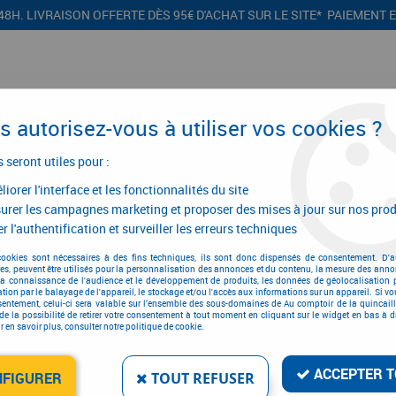
48H. LIVRAISON OFFERTE DÈS 95€ D'ACHAT SUR LE SITE* PAIEMENT 
 autorisez-vous à utiliser vos cookies ?
s seront utiles pour :
iorer l'interface et les fonctionnalités du site
CONFIGURATEURS
PROMOTIONS
urer les campagnes marketing et proposer des mises à jour sur nos prod
r l'authentification et surveiller les erreurs techniques
nt de cuisine
>
Agencement de cuisine
>
Panier à coulisses
>
Panier à 
cookies sont nécessaires à des fins techniques, ils sont donc dispensés de consentement. D'a
res, peuvent être utilisés pour la personnalisation des annonces et du contenu, la mesure des anno
la connaissance de l'audience et le développement de produits, les données de géolocalisation p
cation par le balayage de l'appareil, le stockage et/ou l'accès aux informations sur un appareil. Si 
sentement, celui-ci sera valable sur l’ensemble des sous-domaines de Au comptoir de la quincaill
de la possibilité de retirer votre consentement à tout moment en cliquant sur le widget en bas à dr
 en savoir plus, consulter notre politique de cookie.
PANIER À COULISSES P
AMORTISSEURS
ACCEPTER T
Réf. :
7058
NFIGURER
TOUT REFUSER