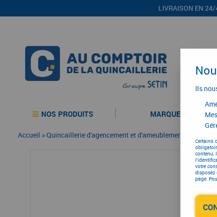
LIVRAISON EN 24/
Nous
Ils nou
Amél
NOS PRODUITS
MARQUES
Mes
Gére
Accueil
>
Quincaillerie d'agencement et d'ameublement
>
Agenceme
Certains 
obligatoi
contenu, 
l'identifi
votre con
disposez 
page. Pour
CO