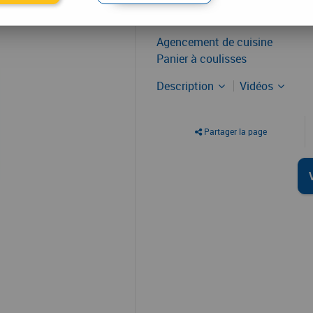
16
,
21
€
T
À partir de
Agencement de cuisine
Panier à coulisses
Description
Vidéos
Partager la page