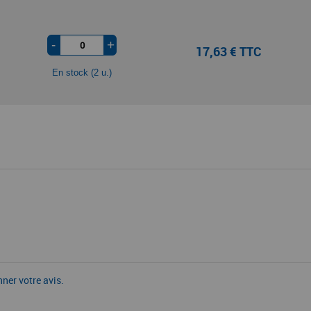
-
+
17,63 € TTC
En stock (2 u.)
nner votre avis.