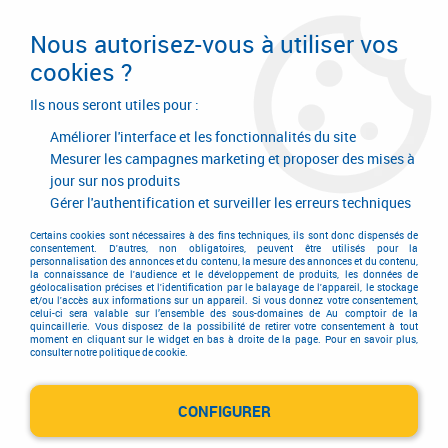
Livraison en 24/48H. Livraison offerte dès
95€ d'achat sur le site* Paiement en 4x
Nous autorisez-vous à utiliser vos
avec Paypal
cookies ?
0
Ils nous seront utiles pour :
Améliorer l'interface et les fonctionnalités du site
Mesurer les campagnes marketing et proposer des mises à
jour sur nos produits
Accueil
>
Equipements d'atelier et de chantier
>
Outillage électrique et électroportatif
>
Gérer l'authentification et surveiller les erreurs techniques
Batterie - chargeur - radio - lampe - gonfleur
>
Batterie - chargeur Bosch
>
Pack 1 batterie GBA 18 V 4 A + chargeur
Certains cookies sont nécessaires à des fins techniques, ils sont donc dispensés de
consentement. D'autres, non obligatoires, peuvent être utilisés pour la
personnalisation des annonces et du contenu, la mesure des annonces et du contenu,
la connaissance de l'audience et le développement de produits, les données de
géolocalisation précises et l'identification par le balayage de l'appareil, le stockage
et/ou l'accès aux informations sur un appareil. Si vous donnez votre consentement,
celui-ci sera valable sur l’ensemble des sous-domaines de Au comptoir de la
quincaillerie. Vous disposez de la possibilité de retirer votre consentement à tout
moment en cliquant sur le widget en bas à droite de la page. Pour en savoir plus,
consulter notre politique de cookie.
CONFIGURER