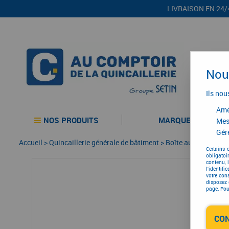
LIVRAISON EN 24/
Nous
Ils nou
Amél
NOS PRODUITS
MARQUES
Mes
Gére
Accueil
>
Quincaillerie générale de bâtiment
>
Boîte aux lettres -
Certains 
obligatoi
contenu, 
l'identifi
votre con
disposez 
page. Pour
CO