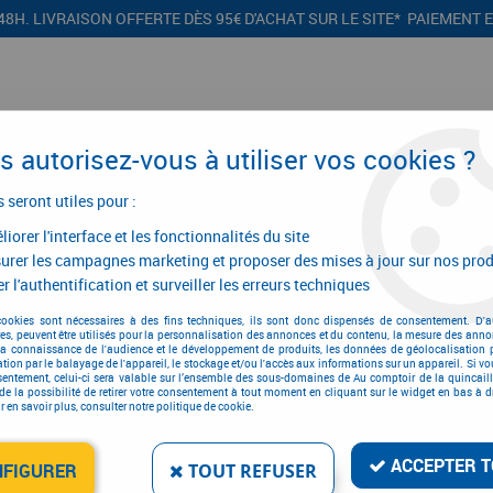
48H. LIVRAISON OFFERTE DÈS 95€ D'ACHAT SUR LE SITE* PAIEMENT 
 autorisez-vous à utiliser vos cookies ?
s seront utiles pour :
iorer l'interface et les fonctionnalités du site
CONFIGURATEURS
PROMOTIONS
urer les campagnes marketing et proposer des mises à jour sur nos prod
r l'authentification et surveiller les erreurs techniques
 signalétique - ordonnancement
>
Ordonnancement
>
Anneau de clés
>
Ord
cookies sont nécessaires à des fins techniques, ils sont donc dispensés de consentement. D'a
res, peuvent être utilisés pour la personnalisation des annonces et du contenu, la mesure des anno
la connaissance de l'audience et le développement de produits, les données de géolocalisation p
cation par le balayage de l'appareil, le stockage et/ou l'accès aux informations sur un appareil. Si 
sentement, celui-ci sera valable sur l’ensemble des sous-domaines de Au comptoir de la quincaill
de la possibilité de retirer votre consentement à tout moment en cliquant sur le widget en bas à dr
 en savoir plus, consulter notre politique de cookie.
ORDONNANCEMENT ANN
Réf. :
932
ACCEPTER T
NFIGURER
TOUT REFUSER
9
,
60
€
TTC