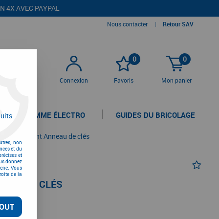
EN 4X AVEC PAYPAL
Nous contacter
|
Retour SAV
0
0
Connexion
Favoris
Mon panier
LA GAMME ÉLECTRO
GUIDES DU BRICOLAGE
uits
onnancement Anneau de clés
utres, non
nces et du
récises et
vous donnez
erie. Vous
oite de la
EAU DE CLÉS
OUT