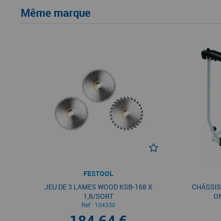
Même marque
FESTOOL
JEU DE 3 LAMES WOOD KSB-168 X
CHÂSSIS
1,8/SORT
O
Ref :
104330
184,64 €