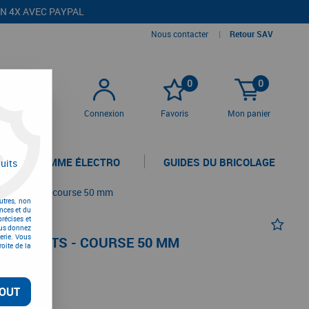
EN 4X AVEC PAYPAL
Nous contacter
|
Retour SAV
0
0
Connexion
Favoris
Mon panier
LA GAMME ÉLECTRO
GUIDES DU BRICOLAGE
uits
1000 Watts - course 50 mm
utres, non
nces et du
récises et
vous donnez
erie. Vous
1000 WATTS - COURSE 50 MM
oite de la
OUT