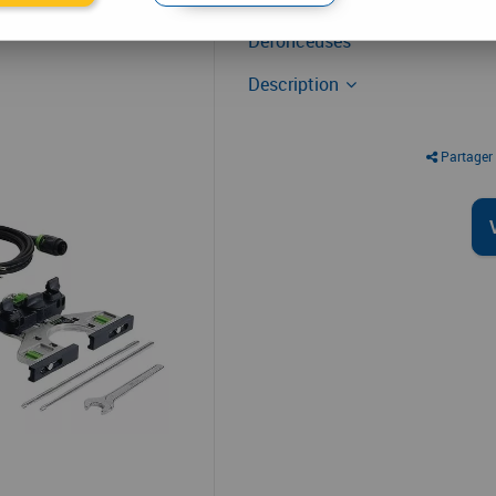
Défonceuse
Défonceuses
Description
Partager