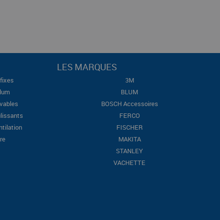
LES MARQUES
fixes
3M
Blum
BLUM
evables
BOSCH Accessoires
lissants
FERCO
ntilation
FISCHER
re
MAKITA
STANLEY
VACHETTE