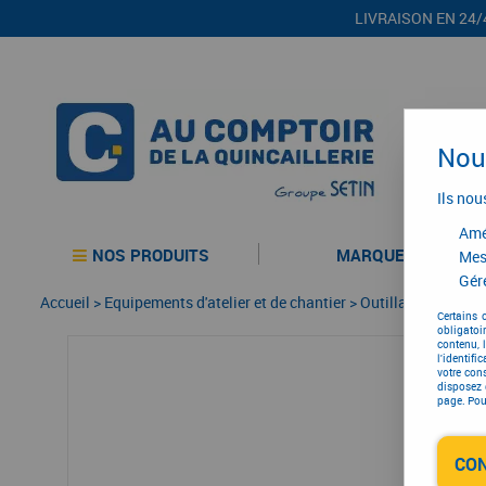
LIVRAISON EN 24/
Nous
Ils nou
Amél
NOS PRODUITS
MARQUES
Mes
Gére
Accueil
>
Equipements d'atelier et de chantier
>
Outillage électriqu
Certains 
obligatoi
contenu, 
l'identifi
votre con
disposez 
page. Pour
CO