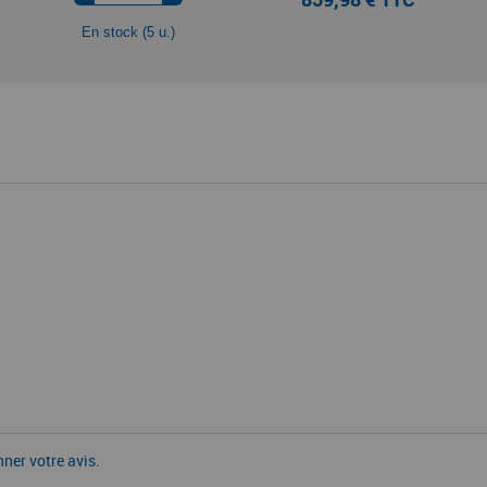
En stock (5 u.)
nner votre avis.