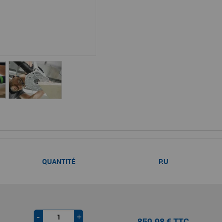
QUANTITÉ
P.U
-
+
859,98 € TTC