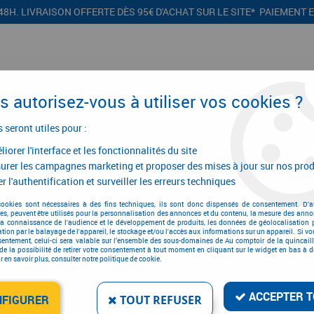
48H. LIVRAISON OFFERTE DÈS 95€ D'ACHAT SUR LE SITE* PAIEMENT 
 autorisez-vous à utiliser vos cookies ?
s seront utiles pour :
iorer l'interface et les fonctionnalités du site
CONFIGURATEURS
PROMOTIONS
urer les campagnes marketing et proposer des mises à jour sur nos prod
r l'authentification et surveiller les erreurs techniques
e et électroportatif
>
Défonceuse
>
Défonceuses
>
OF 1010 REBQ-Plus - 
cookies sont nécessaires à des fins techniques, ils sont donc dispensés de consentement. D'a
res, peuvent être utilisés pour la personnalisation des annonces et du contenu, la mesure des anno
la connaissance de l'audience et le développement de produits, les données de géolocalisation p
cation par le balayage de l'appareil, le stockage et/ou l'accès aux informations sur un appareil. Si 
sentement, celui-ci sera valable sur l’ensemble des sous-domaines de Au comptoir de la quincaill
OF 1010 REBQ-PLUS - 
de la possibilité de retirer votre consentement à tout moment en cliquant sur le widget en bas à dr
 en savoir plus, consulter notre politique de cookie.
Réf. :
79978
859
,
98
€
TTC
ACCEPTER T
NFIGURER
TOUT REFUSER