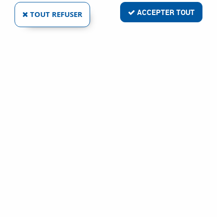
ACCEPTER TOUT
TOUT REFUSER
12 articles sur
499
NOUVEAU
EMUCA
FERRURE FIXATION MEUBLE HAUT INVISIBLE
RÉVERSIBLE
Ref :
111328