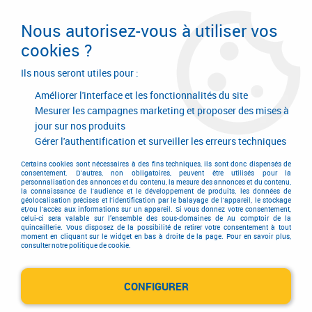
Livraison en 24/48H. Livraison offerte dès
95€ d'achat sur le site* Paiement en 4x
Nous autorisez-vous à utiliser vos
avec Paypal
cookies ?
0
Ils nous seront utiles pour :
Améliorer l'interface et les fonctionnalités du site
Mesurer les campagnes marketing et proposer des mises à
jour sur nos produits
Accueil
>
Nouveauté
Gérer l'authentification et surveiller les erreurs techniques
Nouveauté
Certains cookies sont nécessaires à des fins techniques, ils sont donc dispensés de
consentement. D'autres, non obligatoires, peuvent être utilisés pour la
personnalisation des annonces et du contenu, la mesure des annonces et du contenu,
la connaissance de l'audience et le développement de produits, les données de
géolocalisation précises et l'identification par le balayage de l'appareil, le stockage
Les nouveautés de votre comptoir sont sur cette
et/ou l'accès aux informations sur un appareil. Si vous donnez votre consentement,
celui-ci sera valable sur l’ensemble des sous-domaines de Au comptoir de la
page ! Pour vos besoins de bricolage, retrouvez
quincaillerie. Vous disposez de la possibilité de retirer votre consentement à tout
moment en cliquant sur le widget en bas à droite de la page. Pour en savoir plus,
consulter notre politique de cookie.
notre sélection de nouveaux produits dans
différents secteurs d'activité !
CONFIGURER
Prenez le temps de les découvrir !