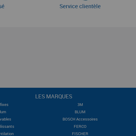
sé
Service clientèle
LES MARQUES
fixes
3M
Blum
BLUM
evables
BOSCH Accessoires
lissants
FERCO
ntilation
FISCHER