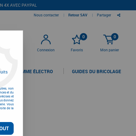
EN 4X AVEC PAYPAL
Nous contacter
|
Retour SAV
|
Partager
0
0
Connexion
Favoris
Mon panier
LA GAMME ÉLECTRO
GUIDES DU BRICOLAGE
uits
utres, non
nces et du
récises et
vous donnez
erie. Vous
oite de la
OUT