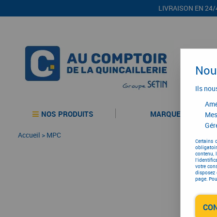
LIVRAISON EN 24/
Nous
Ils nou
Amél
NOS PRODUITS
MARQUES
Mes
Gére
Accueil
>
MPC
Certains 
obligatoi
contenu, 
l'identifi
votre con
disposez 
page. Pour
CO