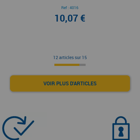
Ref :
4016
10,07 €
12 articles sur
15
VOIR PLUS D'ARTICLES