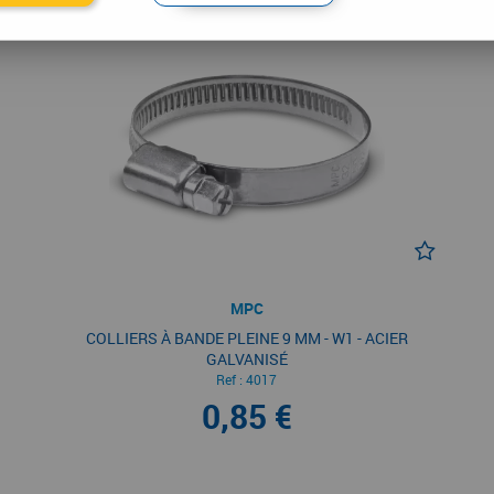
MPC
COLLIERS À BANDE PLEINE 9 MM - W1 - ACIER
GALVANISÉ
Ref :
4017
0,85 €