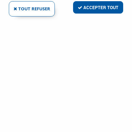
ACCEPTER TOUT
TOUT REFUSER
MARTEAU À GARNIR - EMMANCHEMENT
CORNOUILLER
Réf. :
2546
40
,
09
€
TTC
À partir de
Martellerie