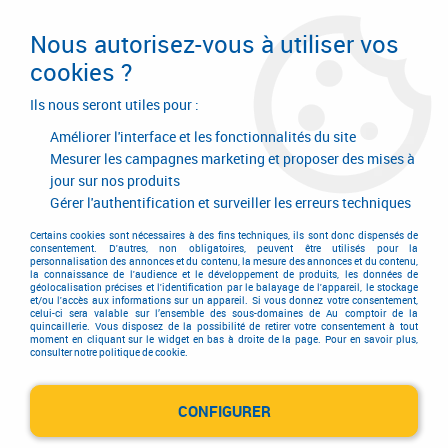
Livraison en 24/48H. Livraison offerte dès
95€ d'achat sur le site* Paiement en 4x
Nous autorisez-vous à utiliser vos
avec Paypal
cookies ?
0
Ils nous seront utiles pour :
Améliorer l'interface et les fonctionnalités du site
Mesurer les campagnes marketing et proposer des mises à
jour sur nos produits
Accueil
>
Outillage à main
>
Outils à main
>
Martellerie
>
Marteau mécanique
>
Marteau à garnir - emmanchement cornouiller
Gérer l'authentification et surveiller les erreurs techniques
Certains cookies sont nécessaires à des fins techniques, ils sont donc dispensés de
consentement. D'autres, non obligatoires, peuvent être utilisés pour la
personnalisation des annonces et du contenu, la mesure des annonces et du contenu,
la connaissance de l'audience et le développement de produits, les données de
géolocalisation précises et l'identification par le balayage de l'appareil, le stockage
et/ou l'accès aux informations sur un appareil. Si vous donnez votre consentement,
celui-ci sera valable sur l’ensemble des sous-domaines de Au comptoir de la
quincaillerie. Vous disposez de la possibilité de retirer votre consentement à tout
moment en cliquant sur le widget en bas à droite de la page. Pour en savoir plus,
consulter notre politique de cookie.
CONFIGURER