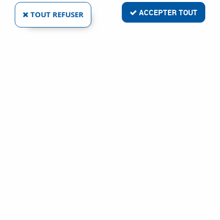
ACCEPTER TOUT
TOUT REFUSER
MARQUEUR SURLIGNEUR ENCRE STANDARD
Réf. :
6704