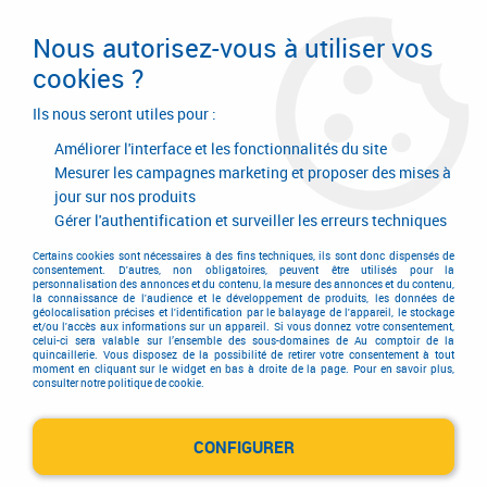
Livraison en 24/48H. Livraison offerte dès
95€ d'achat sur le site* Paiement en 4x
Nous autorisez-vous à utiliser vos
avec Paypal
cookies ?
0
Ils nous seront utiles pour :
Améliorer l'interface et les fonctionnalités du site
Mesurer les campagnes marketing et proposer des mises à
jour sur nos produits
Accueil
>
Outillage à main
>
Fourniture de bureau
>
Fourniture de bureau
>
Ecriture et correction
>
Marqueur surligneur encre standard
Gérer l'authentification et surveiller les erreurs techniques
Certains cookies sont nécessaires à des fins techniques, ils sont donc dispensés de
consentement. D'autres, non obligatoires, peuvent être utilisés pour la
personnalisation des annonces et du contenu, la mesure des annonces et du contenu,
la connaissance de l'audience et le développement de produits, les données de
géolocalisation précises et l'identification par le balayage de l'appareil, le stockage
et/ou l'accès aux informations sur un appareil. Si vous donnez votre consentement,
celui-ci sera valable sur l’ensemble des sous-domaines de Au comptoir de la
quincaillerie. Vous disposez de la possibilité de retirer votre consentement à tout
moment en cliquant sur le widget en bas à droite de la page. Pour en savoir plus,
consulter notre politique de cookie.
CONFIGURER