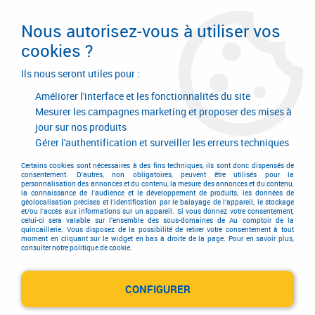
Livraison en 24/48H. Livraison offerte dès
95€ d'achat sur le site* Paiement en 4x
Nous autorisez-vous à utiliser vos
avec Paypal
cookies ?
0
Ils nous seront utiles pour :
Améliorer l'interface et les fonctionnalités du site
Mesurer les campagnes marketing et proposer des mises à
jour sur nos produits
Accueil
>
MANUEST
Gérer l'authentification et surveiller les erreurs techniques
Produits de la marque
Certains cookies sont nécessaires à des fins techniques, ils sont donc dispensés de
consentement. D'autres, non obligatoires, peuvent être utilisés pour la
personnalisation des annonces et du contenu, la mesure des annonces et du contenu,
MANUEST
la connaissance de l'audience et le développement de produits, les données de
géolocalisation précises et l'identification par le balayage de l'appareil, le stockage
et/ou l'accès aux informations sur un appareil. Si vous donnez votre consentement,
celui-ci sera valable sur l’ensemble des sous-domaines de Au comptoir de la
quincaillerie. Vous disposez de la possibilité de retirer votre consentement à tout
moment en cliquant sur le widget en bas à droite de la page. Pour en savoir plus,
Aucune correspondance trouvée
consulter notre politique de cookie.
CONFIGURER