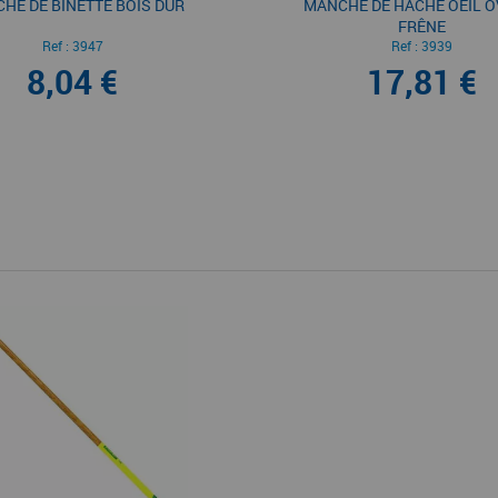
HE DE BINETTE BOIS DUR
MANCHE DE HÂCHE OEIL OV
FRÊNE
Ref :
3947
Ref :
3939
8,04 €
17,81 €