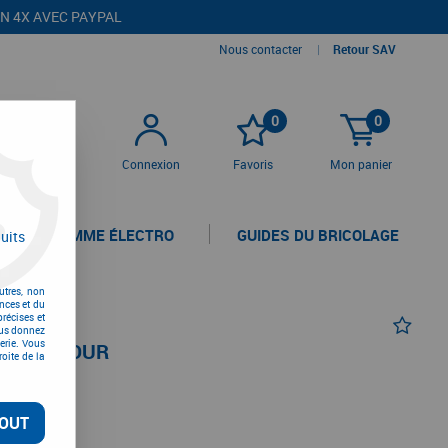
EN 4X AVEC PAYPAL
Nous contacter
|
Retour SAV
0
0
Connexion
Favoris
Mon panier
LA GAMME ÉLECTRO
GUIDES DU BRICOLAGE
uits
utres, non
nces et du
récises et
vous donnez
erie. Vous
E BOIS DUR
oite de la
OUT