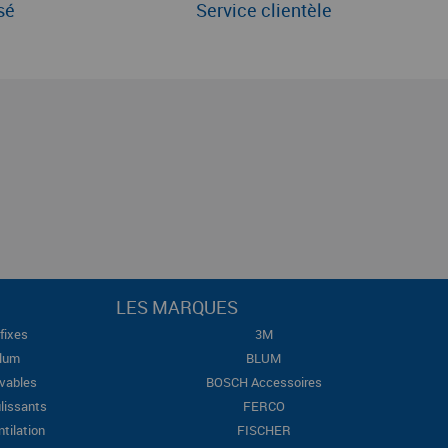
sé
Service clientèle
LES MARQUES
fixes
3M
Blum
BLUM
evables
BOSCH Accessoires
lissants
FERCO
ntilation
FISCHER