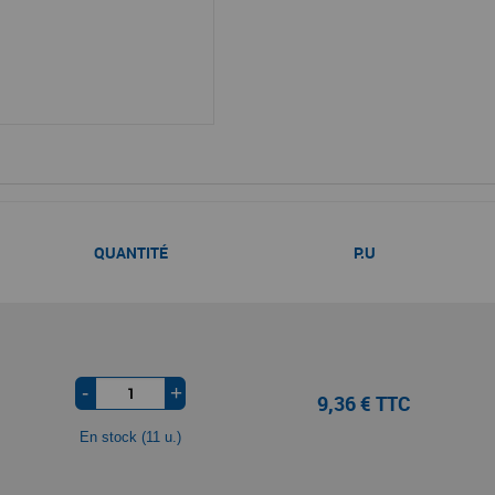
QUANTITÉ
P.U
-
+
9,36 € TTC
En stock (11 u.)