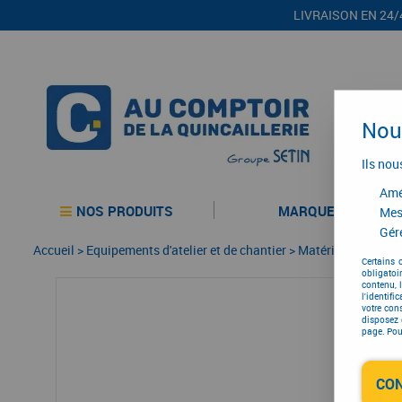
LIVRAISON EN 24/
Nous
Ils nou
Amél
NOS PRODUITS
MARQUES
Mes
Gére
Accueil
>
Equipements d'atelier et de chantier
>
Matériel d'entretie
Certains 
obligatoi
contenu, 
l'identifi
votre con
disposez 
page. Pour
CO