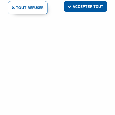
ACCEPTER TOUT
TOUT REFUSER
ROUSSELET
MANCHE DE FOURCHE À FUMIER DROIT -
FRÊNE
Réf. :
3948
18
,
08
€
TTC