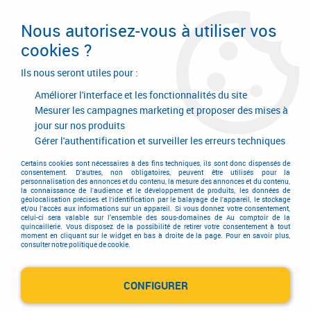
Livraison en 24/48H. Livraison offerte dès
95€ d'achat sur le site* Paiement en 4x
Nous autorisez-vous à utiliser vos
avec Paypal
cookies ?
0
Ils nous seront utiles pour :
Améliorer l'interface et les fonctionnalités du site
Mesurer les campagnes marketing et proposer des mises à
jour sur nos produits
Accueil
>
Equipements d'atelier et de chantier
>
Matériel d'entretien
>
Manche
>
Manche de fourche à fumier
>
Manche de fourche à fumier droit
Gérer l'authentification et surveiller les erreurs techniques
- frêne
Certains cookies sont nécessaires à des fins techniques, ils sont donc dispensés de
consentement. D'autres, non obligatoires, peuvent être utilisés pour la
personnalisation des annonces et du contenu, la mesure des annonces et du contenu,
la connaissance de l'audience et le développement de produits, les données de
géolocalisation précises et l'identification par le balayage de l'appareil, le stockage
et/ou l'accès aux informations sur un appareil. Si vous donnez votre consentement,
celui-ci sera valable sur l’ensemble des sous-domaines de Au comptoir de la
quincaillerie. Vous disposez de la possibilité de retirer votre consentement à tout
moment en cliquant sur le widget en bas à droite de la page. Pour en savoir plus,
consulter notre politique de cookie.
CONFIGURER