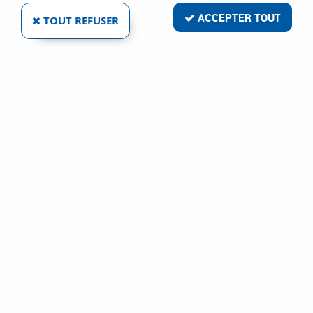
ACCEPTER TOUT
TOUT REFUSER
MAHERAULT
BALUSTRE CHÊNE
Ref :
5979
2,00 €
VOIR LE PRODUIT
1 article sur
1