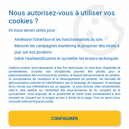
Livraison en 24/48H. Livraison offerte dès
95€ d'achat sur le site* Paiement en 4x
Nous autorisez-vous à utiliser vos
avec Paypal
cookies ?
0
Ils nous seront utiles pour :
Améliorer l'interface et les fonctionnalités du site
Mesurer les campagnes marketing et proposer des mises à
jour sur nos produits
Accueil
>
MAHERAULT
Gérer l'authentification et surveiller les erreurs techniques
Produits de la marque
Certains cookies sont nécessaires à des fins techniques, ils sont donc dispensés de
consentement. D'autres, non obligatoires, peuvent être utilisés pour la
personnalisation des annonces et du contenu, la mesure des annonces et du contenu,
MAHERAULT
la connaissance de l'audience et le développement de produits, les données de
géolocalisation précises et l'identification par le balayage de l'appareil, le stockage
et/ou l'accès aux informations sur un appareil. Si vous donnez votre consentement,
celui-ci sera valable sur l’ensemble des sous-domaines de Au comptoir de la
quincaillerie. Vous disposez de la possibilité de retirer votre consentement à tout
moment en cliquant sur le widget en bas à droite de la page. Pour en savoir plus,
1 article sur
1
consulter notre politique de cookie.
CONFIGURER