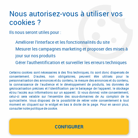
Livraison en 24/48H. Livraison offerte dès
95€ d'achat sur le site* Paiement en 4x
Nous autorisez-vous à utiliser vos
avec Paypal
cookies ?
0
Ils nous seront utiles pour :
Améliorer l'interface et les fonctionnalités du site
Mesurer les campagnes marketing et proposer des mises à
jour sur nos produits
Accueil
>
Electricité-plomberie
>
Eclairage
>
Luminaire étanche led
>
Luminaire étanche led
>
Luminaire Led étanche Damp Proof
Gérer l'authentification et surveiller les erreurs techniques
Certains cookies sont nécessaires à des fins techniques, ils sont donc dispensés de
consentement. D'autres, non obligatoires, peuvent être utilisés pour la
personnalisation des annonces et du contenu, la mesure des annonces et du contenu,
la connaissance de l'audience et le développement de produits, les données de
géolocalisation précises et l'identification par le balayage de l'appareil, le stockage
et/ou l'accès aux informations sur un appareil. Si vous donnez votre consentement,
celui-ci sera valable sur l’ensemble des sous-domaines de Au comptoir de la
quincaillerie. Vous disposez de la possibilité de retirer votre consentement à tout
moment en cliquant sur le widget en bas à droite de la page. Pour en savoir plus,
consulter notre politique de cookie.
CONFIGURER