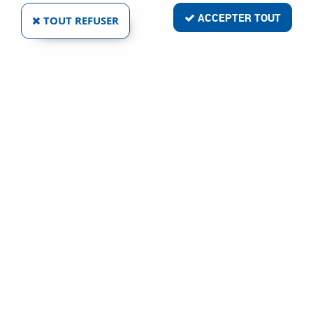
ACCEPTER TOUT
TOUT REFUSER
Ront Production
LINGETTES NETTOYANTES ET
DÉSINFECTANTES
Réf. :
26976
41
,
63
€
TTC