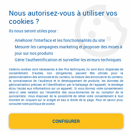
Livraison en 24/48H. Livraison offerte dès
95€ d'achat sur le site* Paiement en 4x
Nous autorisez-vous à utiliser vos
avec Paypal
cookies ?
0
Ils nous seront utiles pour :
Améliorer l'interface et les fonctionnalités du site
Mesurer les campagnes marketing et proposer des mises à
jour sur nos produits
Accueil
>
Hygiène - Sécurité protection
>
Protection de la tête
>
Protection de la tête
>
Masque à ventilation assistée
>
Lingettes
Gérer l'authentification et surveiller les erreurs techniques
nettoyantes et désinfectantes
Certains cookies sont nécessaires à des fins techniques, ils sont donc dispensés de
consentement. D'autres, non obligatoires, peuvent être utilisés pour la
personnalisation des annonces et du contenu, la mesure des annonces et du contenu,
la connaissance de l'audience et le développement de produits, les données de
géolocalisation précises et l'identification par le balayage de l'appareil, le stockage
et/ou l'accès aux informations sur un appareil. Si vous donnez votre consentement,
celui-ci sera valable sur l’ensemble des sous-domaines de Au comptoir de la
quincaillerie. Vous disposez de la possibilité de retirer votre consentement à tout
moment en cliquant sur le widget en bas à droite de la page. Pour en savoir plus,
consulter notre politique de cookie.
CONFIGURER