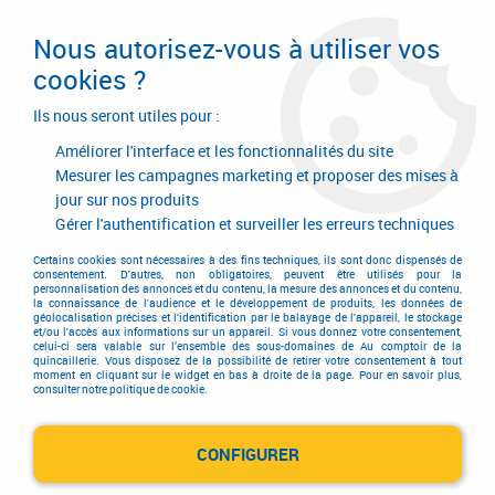
Livraison en 24/48H. Livraison offerte dès
95€ d'achat sur le site* Paiement en 4x
Nous autorisez-vous à utiliser vos
avec Paypal
cookies ?
0
Ils nous seront utiles pour :
Améliorer l'interface et les fonctionnalités du site
Mesurer les campagnes marketing et proposer des mises à
jour sur nos produits
Accueil
>
Outillage à main
>
Outils à main
>
Outil de voierie
>
Lève plaque d'égout
>
Lève plaques à aimant
Gérer l'authentification et surveiller les erreurs techniques
Certains cookies sont nécessaires à des fins techniques, ils sont donc dispensés de
consentement. D'autres, non obligatoires, peuvent être utilisés pour la
personnalisation des annonces et du contenu, la mesure des annonces et du contenu,
la connaissance de l'audience et le développement de produits, les données de
géolocalisation précises et l'identification par le balayage de l'appareil, le stockage
et/ou l'accès aux informations sur un appareil. Si vous donnez votre consentement,
celui-ci sera valable sur l’ensemble des sous-domaines de Au comptoir de la
quincaillerie. Vous disposez de la possibilité de retirer votre consentement à tout
moment en cliquant sur le widget en bas à droite de la page. Pour en savoir plus,
consulter notre politique de cookie.
CONFIGURER