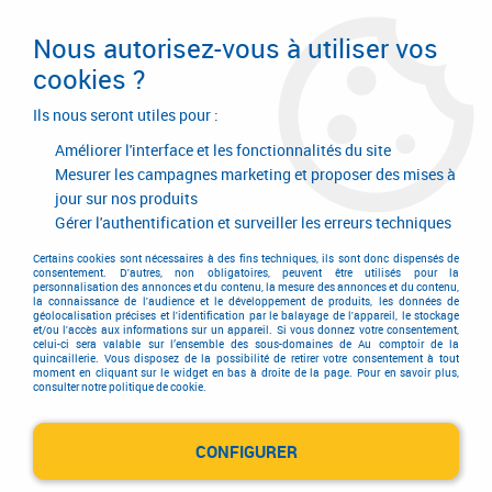
Livraison en 24/48H. Livraison offerte dès
95€ d'achat sur le site* Paiement en 4x
Nous autorisez-vous à utiliser vos
avec Paypal
cookies ?
0
Ils nous seront utiles pour :
Améliorer l'interface et les fonctionnalités du site
Mesurer les campagnes marketing et proposer des mises à
jour sur nos produits
Accueil
>
LEON MASSON
Gérer l'authentification et surveiller les erreurs techniques
Produits de la marque LEON
Certains cookies sont nécessaires à des fins techniques, ils sont donc dispensés de
consentement. D'autres, non obligatoires, peuvent être utilisés pour la
personnalisation des annonces et du contenu, la mesure des annonces et du contenu,
MASSON
la connaissance de l'audience et le développement de produits, les données de
géolocalisation précises et l'identification par le balayage de l'appareil, le stockage
et/ou l'accès aux informations sur un appareil. Si vous donnez votre consentement,
celui-ci sera valable sur l’ensemble des sous-domaines de Au comptoir de la
quincaillerie. Vous disposez de la possibilité de retirer votre consentement à tout
moment en cliquant sur le widget en bas à droite de la page. Pour en savoir plus,
1 article sur
1
consulter notre politique de cookie.
CONFIGURER