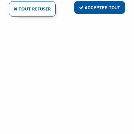
ACCEPTER TOUT
TOUT REFUSER
LEON MASSON
VÉRIN À ENCASTRER
Ref :
5948
0,12 €
VOIR LE PRODUIT
1 article sur
1