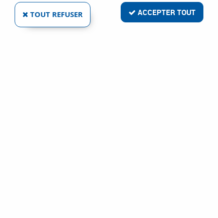
ACCEPTER TOUT
TOUT REFUSER
LAVETTE MICROFIBRE MULTI-USAGES
Réf. :
69752
15
,
44
€
TTC
Essuyage et absorbant