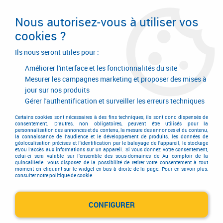
Livraison en 24/48H. Livraison offerte dès
95€ d'achat sur le site* Paiement en 4x
Nous autorisez-vous à utiliser vos
avec Paypal
cookies ?
0
Ils nous seront utiles pour :
Améliorer l'interface et les fonctionnalités du site
Mesurer les campagnes marketing et proposer des mises à
jour sur nos produits
Accueil
>
Hygiène - Sécurité protection
>
Droguerie
>
Essuyage et absorbant
>
Essuyage
>
Lavette microfibre multi-usages
Gérer l'authentification et surveiller les erreurs techniques
Certains cookies sont nécessaires à des fins techniques, ils sont donc dispensés de
consentement. D'autres, non obligatoires, peuvent être utilisés pour la
personnalisation des annonces et du contenu, la mesure des annonces et du contenu,
la connaissance de l'audience et le développement de produits, les données de
géolocalisation précises et l'identification par le balayage de l'appareil, le stockage
et/ou l'accès aux informations sur un appareil. Si vous donnez votre consentement,
celui-ci sera valable sur l’ensemble des sous-domaines de Au comptoir de la
quincaillerie. Vous disposez de la possibilité de retirer votre consentement à tout
moment en cliquant sur le widget en bas à droite de la page. Pour en savoir plus,
consulter notre politique de cookie.
CONFIGURER