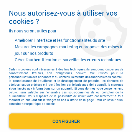
Livraison en 24/48H. Livraison offerte dès
95€ d'achat sur le site* Paiement en 4x
Nous autorisez-vous à utiliser vos
avec Paypal
cookies ?
0
Ils nous seront utiles pour :
Améliorer l'interface et les fonctionnalités du site
Mesurer les campagnes marketing et proposer des mises à
jour sur nos produits
Accueil
>
Equipements d'atelier et de chantier
>
Instrument de mesure
>
Instrument de mesure
>
Laser de chantier
>
Laser 5 points GPL 5G
Gérer l'authentification et surveiller les erreurs techniques
Certains cookies sont nécessaires à des fins techniques, ils sont donc dispensés de
consentement. D'autres, non obligatoires, peuvent être utilisés pour la
personnalisation des annonces et du contenu, la mesure des annonces et du contenu,
la connaissance de l'audience et le développement de produits, les données de
géolocalisation précises et l'identification par le balayage de l'appareil, le stockage
et/ou l'accès aux informations sur un appareil. Si vous donnez votre consentement,
celui-ci sera valable sur l’ensemble des sous-domaines de Au comptoir de la
quincaillerie. Vous disposez de la possibilité de retirer votre consentement à tout
moment en cliquant sur le widget en bas à droite de la page. Pour en savoir plus,
consulter notre politique de cookie.
CONFIGURER