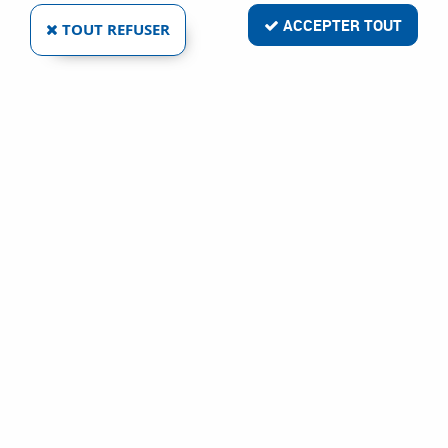
ACCEPTER TOUT
TOUT REFUSER
LASER 5 POINTS GPL 5G
Réf. :
80030