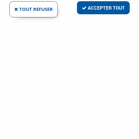
ACCEPTER TOUT
TOUT REFUSER
ELEM
LAMPE TORCHE LED 1 W - 90 LUMENS
Réf. :
19753
8
,
35
€
TTC
Lampe
Lampe torche