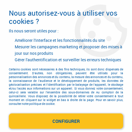
Livraison en 24/48H. Livraison offerte dès
95€ d'achat sur le site* Paiement en 4x
Nous autorisez-vous à utiliser vos
avec Paypal
cookies ?
0
Ils nous seront utiles pour :
Améliorer l'interface et les fonctionnalités du site
Mesurer les campagnes marketing et proposer des mises à
jour sur nos produits
Accueil
>
Electricité-plomberie
>
Lampe
>
Lampe
>
Lampe d'inspection / manutention
>
Lampe torche led 1 W - 90 lumens
Gérer l'authentification et surveiller les erreurs techniques
Certains cookies sont nécessaires à des fins techniques, ils sont donc dispensés de
consentement. D'autres, non obligatoires, peuvent être utilisés pour la
personnalisation des annonces et du contenu, la mesure des annonces et du contenu,
la connaissance de l'audience et le développement de produits, les données de
géolocalisation précises et l'identification par le balayage de l'appareil, le stockage
et/ou l'accès aux informations sur un appareil. Si vous donnez votre consentement,
celui-ci sera valable sur l’ensemble des sous-domaines de Au comptoir de la
quincaillerie. Vous disposez de la possibilité de retirer votre consentement à tout
moment en cliquant sur le widget en bas à droite de la page. Pour en savoir plus,
consulter notre politique de cookie.
CONFIGURER