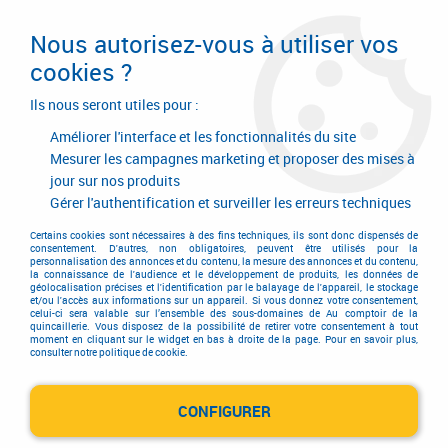
Livraison en 24/48H. Livraison offerte dès
95€ d'achat sur le site* Paiement en 4x
Nous autorisez-vous à utiliser vos
avec Paypal
cookies ?
0
Ils nous seront utiles pour :
Améliorer l'interface et les fonctionnalités du site
Mesurer les campagnes marketing et proposer des mises à
jour sur nos produits
Accueil
>
Outils de coupe
>
Lame
>
Lame pour couteau
>
Lames Dewalt
>
Lames Dewalt métal
Gérer l'authentification et surveiller les erreurs techniques
Certains cookies sont nécessaires à des fins techniques, ils sont donc dispensés de
consentement. D'autres, non obligatoires, peuvent être utilisés pour la
personnalisation des annonces et du contenu, la mesure des annonces et du contenu,
la connaissance de l'audience et le développement de produits, les données de
géolocalisation précises et l'identification par le balayage de l'appareil, le stockage
et/ou l'accès aux informations sur un appareil. Si vous donnez votre consentement,
celui-ci sera valable sur l’ensemble des sous-domaines de Au comptoir de la
quincaillerie. Vous disposez de la possibilité de retirer votre consentement à tout
moment en cliquant sur le widget en bas à droite de la page. Pour en savoir plus,
consulter notre politique de cookie.
CONFIGURER