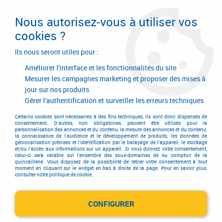
Livraison en 24/48H. Livraison offerte dès
95€ d'achat sur le site* Paiement en 4x
Nous autorisez-vous à utiliser vos
avec Paypal
cookies ?
0
Ils nous seront utiles pour :
Améliorer l'interface et les fonctionnalités du site
Mesurer les campagnes marketing et proposer des mises à
jour sur nos produits
Accueil
>
Outillage à main
>
Outils à main
>
Racloir
>
Racloir
>
Lame pour
racloir monture plastique
Gérer l'authentification et surveiller les erreurs techniques
Certains cookies sont nécessaires à des fins techniques, ils sont donc dispensés de
consentement. D'autres, non obligatoires, peuvent être utilisés pour la
personnalisation des annonces et du contenu, la mesure des annonces et du contenu,
la connaissance de l'audience et le développement de produits, les données de
géolocalisation précises et l'identification par le balayage de l'appareil, le stockage
et/ou l'accès aux informations sur un appareil. Si vous donnez votre consentement,
celui-ci sera valable sur l’ensemble des sous-domaines de Au comptoir de la
quincaillerie. Vous disposez de la possibilité de retirer votre consentement à tout
moment en cliquant sur le widget en bas à droite de la page. Pour en savoir plus,
consulter notre politique de cookie.
CONFIGURER