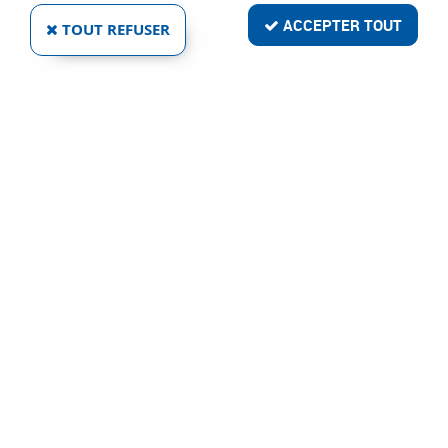
ACCEPTER TOUT
TOUT REFUSER
LAME POUR RACLOIR MONTURE PLASTIQUE
Réf. :
109742
11
,
05
€
TTC
Racloir
Racloir