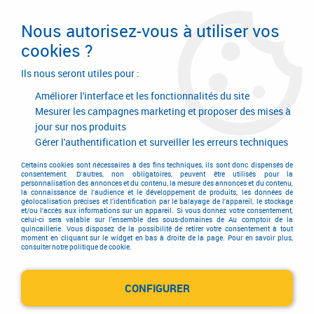
Livraison en 24/48H. Livraison offerte dès
95€ d'achat sur le site* Paiement en 4x
Nous autorisez-vous à utiliser vos
avec Paypal
cookies ?
0
Ils nous seront utiles pour :
Améliorer l'interface et les fonctionnalités du site
Mesurer les campagnes marketing et proposer des mises à
jour sur nos produits
Accueil
>
Outillage à main
>
Outils pour couper
>
Cutter
>
Lame de cutter
>
Lame 9,5 mm
Gérer l'authentification et surveiller les erreurs techniques
Certains cookies sont nécessaires à des fins techniques, ils sont donc dispensés de
consentement. D'autres, non obligatoires, peuvent être utilisés pour la
personnalisation des annonces et du contenu, la mesure des annonces et du contenu,
la connaissance de l'audience et le développement de produits, les données de
géolocalisation précises et l'identification par le balayage de l'appareil, le stockage
et/ou l'accès aux informations sur un appareil. Si vous donnez votre consentement,
celui-ci sera valable sur l’ensemble des sous-domaines de Au comptoir de la
quincaillerie. Vous disposez de la possibilité de retirer votre consentement à tout
moment en cliquant sur le widget en bas à droite de la page. Pour en savoir plus,
consulter notre politique de cookie.
CONFIGURER