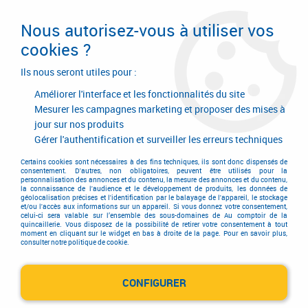
Livraison en 24/48H. Livraison offerte dès
95€ d'achat sur le site* Paiement en 4x
Nous autorisez-vous à utiliser vos
avec Paypal
cookies ?
0
Ils nous seront utiles pour :
Améliorer l'interface et les fonctionnalités du site
Mesurer les campagnes marketing et proposer des mises à
jour sur nos produits
Accueil
>
KLINGSPOR
Gérer l'authentification et surveiller les erreurs techniques
Produits de la marque
Certains cookies sont nécessaires à des fins techniques, ils sont donc dispensés de
consentement. D'autres, non obligatoires, peuvent être utilisés pour la
personnalisation des annonces et du contenu, la mesure des annonces et du contenu,
KLINGSPOR
la connaissance de l'audience et le développement de produits, les données de
géolocalisation précises et l'identification par le balayage de l'appareil, le stockage
et/ou l'accès aux informations sur un appareil. Si vous donnez votre consentement,
celui-ci sera valable sur l’ensemble des sous-domaines de Au comptoir de la
quincaillerie. Vous disposez de la possibilité de retirer votre consentement à tout
moment en cliquant sur le widget en bas à droite de la page. Pour en savoir plus,
1 article sur
1
consulter notre politique de cookie.
CONFIGURER