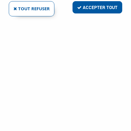
ACCEPTER TOUT
TOUT REFUSER
KLINGSPOR
DISQUE À LAMELLES CMT KLINGSPOR
Ref :
2262
5,80 €
VOIR LE PRODUIT
1 article sur
1