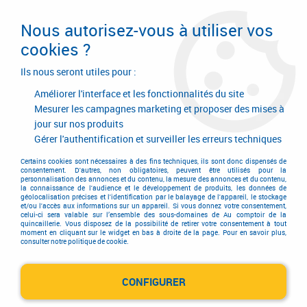
Livraison en 24/48H. Livraison offerte dès
95€ d'achat sur le site* Paiement en 4x
Nous autorisez-vous à utiliser vos
avec Paypal
cookies ?
0
Ils nous seront utiles pour :
Améliorer l'interface et les fonctionnalités du site
Mesurer les campagnes marketing et proposer des mises à
jour sur nos produits
Accueil
>
Quincaillerie générale de bâtiment
>
Accessoires pour volets, portails et portes de garage
>
Gérer l'authentification et surveiller les erreurs techniques
Automatisme de portails coulissants
>
Opérateur pour portail coulissant
>
Kit Robus 600 Hi-speed new
Certains cookies sont nécessaires à des fins techniques, ils sont donc dispensés de
consentement. D'autres, non obligatoires, peuvent être utilisés pour la
personnalisation des annonces et du contenu, la mesure des annonces et du contenu,
la connaissance de l'audience et le développement de produits, les données de
géolocalisation précises et l'identification par le balayage de l'appareil, le stockage
et/ou l'accès aux informations sur un appareil. Si vous donnez votre consentement,
celui-ci sera valable sur l’ensemble des sous-domaines de Au comptoir de la
quincaillerie. Vous disposez de la possibilité de retirer votre consentement à tout
moment en cliquant sur le widget en bas à droite de la page. Pour en savoir plus,
consulter notre politique de cookie.
CONFIGURER