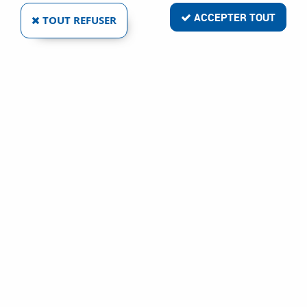
ACCEPTER TOUT
TOUT REFUSER
HAWA
FERRURE DE PORTE COULISSANTE BOIS HAWA
JUNIOR - 40 KG
Ref :
1491
25,63 €
VOIR LE PRODUIT