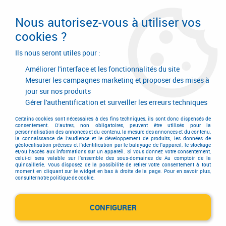
Livraison en 24/48H. Livraison offerte dès
95€ d'achat sur le site* Paiement en 4x
Nous autorisez-vous à utiliser vos
avec Paypal
cookies ?
0
Ils nous seront utiles pour :
Améliorer l'interface et les fonctionnalités du site
Mesurer les campagnes marketing et proposer des mises à
jour sur nos produits
Accueil
>
HAWA
Gérer l'authentification et surveiller les erreurs techniques
Produits de la marque HAWA
Certains cookies sont nécessaires à des fins techniques, ils sont donc dispensés de
consentement. D'autres, non obligatoires, peuvent être utilisés pour la
personnalisation des annonces et du contenu, la mesure des annonces et du contenu,
la connaissance de l'audience et le développement de produits, les données de
géolocalisation précises et l'identification par le balayage de l'appareil, le stockage
et/ou l'accès aux informations sur un appareil. Si vous donnez votre consentement,
12 articles sur
18
celui-ci sera valable sur l’ensemble des sous-domaines de Au comptoir de la
quincaillerie. Vous disposez de la possibilité de retirer votre consentement à tout
moment en cliquant sur le widget en bas à droite de la page. Pour en savoir plus,
consulter notre politique de cookie.
CONFIGURER