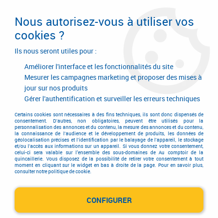
Livraison en 24/48H. Livraison offerte dès
95€ d'achat sur le site* Paiement en 4x
Nous autorisez-vous à utiliser vos
avec Paypal
cookies ?
0
Ils nous seront utiles pour :
Améliorer l'interface et les fonctionnalités du site
Mesurer les campagnes marketing et proposer des mises à
jour sur nos produits
Accueil
>
GODONNIER
Gérer l'authentification et surveiller les erreurs techniques
Produits de la marque
Certains cookies sont nécessaires à des fins techniques, ils sont donc dispensés de
consentement. D'autres, non obligatoires, peuvent être utilisés pour la
personnalisation des annonces et du contenu, la mesure des annonces et du contenu,
GODONNIER
la connaissance de l'audience et le développement de produits, les données de
géolocalisation précises et l'identification par le balayage de l'appareil, le stockage
et/ou l'accès aux informations sur un appareil. Si vous donnez votre consentement,
celui-ci sera valable sur l’ensemble des sous-domaines de Au comptoir de la
quincaillerie. Vous disposez de la possibilité de retirer votre consentement à tout
moment en cliquant sur le widget en bas à droite de la page. Pour en savoir plus,
Aucune correspondance trouvée
consulter notre politique de cookie.
CONFIGURER