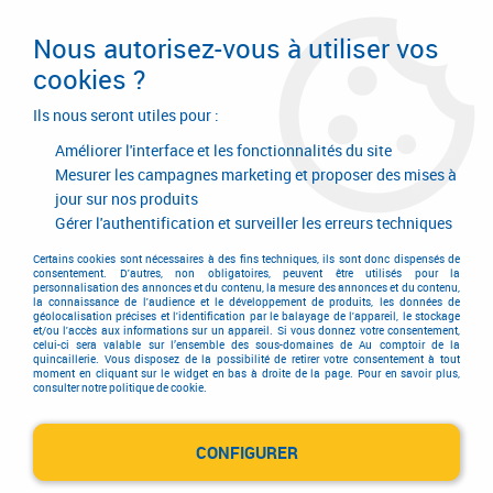
Livraison en 24/48H. Livraison offerte dès
95€ d'achat sur le site* Paiement en 4x
Nous autorisez-vous à utiliser vos
avec Paypal
cookies ?
0
Ils nous seront utiles pour :
Améliorer l'interface et les fonctionnalités du site
Mesurer les campagnes marketing et proposer des mises à
jour sur nos produits
Accueil
>
Equipements d'atelier et de chantier
>
Soudage
>
Torche de soudage Mig
>
Torche MB 240 HD Grip et pièces d'usure
>
Gérer l'authentification et surveiller les erreurs techniques
Gaine guide fils avec embout pour torche MB 240 HD Grip
Certains cookies sont nécessaires à des fins techniques, ils sont donc dispensés de
consentement. D'autres, non obligatoires, peuvent être utilisés pour la
personnalisation des annonces et du contenu, la mesure des annonces et du contenu,
la connaissance de l'audience et le développement de produits, les données de
géolocalisation précises et l'identification par le balayage de l'appareil, le stockage
et/ou l'accès aux informations sur un appareil. Si vous donnez votre consentement,
celui-ci sera valable sur l’ensemble des sous-domaines de Au comptoir de la
quincaillerie. Vous disposez de la possibilité de retirer votre consentement à tout
moment en cliquant sur le widget en bas à droite de la page. Pour en savoir plus,
consulter notre politique de cookie.
CONFIGURER