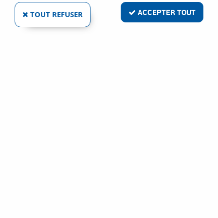
ACCEPTER TOUT
TOUT REFUSER
GAINE GUIDE FILS AVEC EMBOUT POUR
TORCHE MB 240 HD GRIP
Réf. :
10743
11
,
77
€
TTC