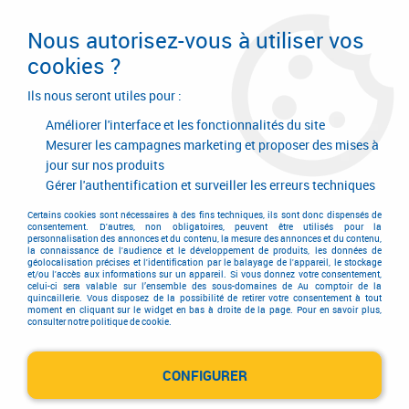
Livraison en 24/48H. Livraison offerte dès
95€ d'achat sur le site* Paiement en 4x
Nous autorisez-vous à utiliser vos
avec Paypal
cookies ?
0
Ils nous seront utiles pour :
Améliorer l'interface et les fonctionnalités du site
Mesurer les campagnes marketing et proposer des mises à
jour sur nos produits
Accueil
>
Serrurerie de bâtiment
>
Contrôle d'accès
>
Contrôle d'accès
>
Gâche applique en bronze
>
Gâche applique en bronze
Gérer l'authentification et surveiller les erreurs techniques
Certains cookies sont nécessaires à des fins techniques, ils sont donc dispensés de
PROMO
-
48,70
€
consentement. D'autres, non obligatoires, peuvent être utilisés pour la
personnalisation des annonces et du contenu, la mesure des annonces et du contenu,
la connaissance de l'audience et le développement de produits, les données de
géolocalisation précises et l'identification par le balayage de l'appareil, le stockage
et/ou l'accès aux informations sur un appareil. Si vous donnez votre consentement,
celui-ci sera valable sur l’ensemble des sous-domaines de Au comptoir de la
quincaillerie. Vous disposez de la possibilité de retirer votre consentement à tout
moment en cliquant sur le widget en bas à droite de la page. Pour en savoir plus,
consulter notre politique de cookie.
CONFIGURER