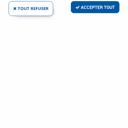
ACCEPTER TOUT
TOUT REFUSER
Livraison rapide
Satisfait ou remboursé
Paiement sécurisé
Service clientèle