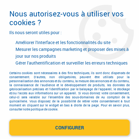
Livraison en 24/48H. Livraison offerte dès
95€ d'achat sur le site* Paiement en 4x
Nous autorisez-vous à utiliser vos
avec Paypal
cookies ?
0
Ils nous seront utiles pour :
Améliorer l'interface et les fonctionnalités du site
Mesurer les campagnes marketing et proposer des mises à
jour sur nos produits
Accueil
>
FROG
Gérer l'authentification et surveiller les erreurs techniques
Produits de la marque FROG
Certains cookies sont nécessaires à des fins techniques, ils sont donc dispensés de
consentement. D'autres, non obligatoires, peuvent être utilisés pour la
personnalisation des annonces et du contenu, la mesure des annonces et du contenu,
la connaissance de l'audience et le développement de produits, les données de
géolocalisation précises et l'identification par le balayage de l'appareil, le stockage
et/ou l'accès aux informations sur un appareil. Si vous donnez votre consentement,
Aucune correspondance trouvée
celui-ci sera valable sur l’ensemble des sous-domaines de Au comptoir de la
quincaillerie. Vous disposez de la possibilité de retirer votre consentement à tout
moment en cliquant sur le widget en bas à droite de la page. Pour en savoir plus,
consulter notre politique de cookie.
CONFIGURER