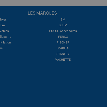
LES MARQUES
fixes
3M
Blum
BLUM
evables
BOSCH Accessoires
lissants
FERCO
ntilation
FISCHER
re
MAKITA
STANLEY
VACHETTE