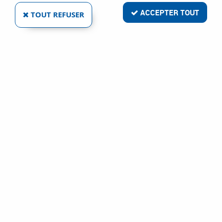
ACCEPTER TOUT
TOUT REFUSER
FINITION FER BRUT ACIER - ENTRÉE
CHANFREINÉE POUR TIROIR - FORME
LOSANGE HORIZONTAL
Réf. :
6231
4
,
80
€
TTC