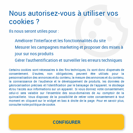
Livraison en 24/48H. Livraison offerte dès
95€ d'achat sur le site* Paiement en 4x
Nous autorisez-vous à utiliser vos
avec Paypal
cookies ?
0
Ils nous seront utiles pour :
Améliorer l'interface et les fonctionnalités du site
Mesurer les campagnes marketing et proposer des mises à
jour sur nos produits
Accueil
>
Quincaillerie d'agencement et d'ameublement
>
Garniture de meuble
>
Garniture de style
>
Finition fer brut
>
Finition fer
Gérer l'authentification et surveiller les erreurs techniques
brut acier - entrée chanfreinée pour tiroir - Forme losange horizontal
Certains cookies sont nécessaires à des fins techniques, ils sont donc dispensés de
consentement. D'autres, non obligatoires, peuvent être utilisés pour la
personnalisation des annonces et du contenu, la mesure des annonces et du contenu,
la connaissance de l'audience et le développement de produits, les données de
géolocalisation précises et l'identification par le balayage de l'appareil, le stockage
et/ou l'accès aux informations sur un appareil. Si vous donnez votre consentement,
celui-ci sera valable sur l’ensemble des sous-domaines de Au comptoir de la
quincaillerie. Vous disposez de la possibilité de retirer votre consentement à tout
moment en cliquant sur le widget en bas à droite de la page. Pour en savoir plus,
consulter notre politique de cookie.
CONFIGURER