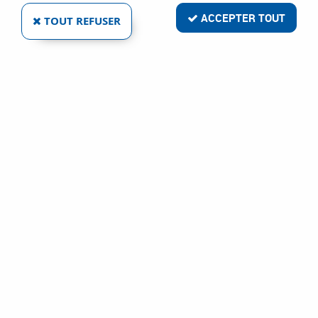
ACCEPTER TOUT
TOUT REFUSER
FINITION FER BRUT ACIER - BOUTON
LYONNAIS
Réf. :
6191
15
,
07
€
TTC