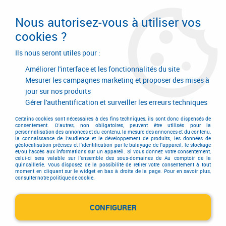
Livraison en 24/48H. Livraison offerte dès
95€ d'achat sur le site* Paiement en 4x
Nous autorisez-vous à utiliser vos
avec Paypal
cookies ?
0
Ils nous seront utiles pour :
Améliorer l'interface et les fonctionnalités du site
Mesurer les campagnes marketing et proposer des mises à
jour sur nos produits
Accueil
>
Quincaillerie d'agencement et d'ameublement
>
Garniture de meuble
>
Garniture de style
>
Finition fer brut
>
Finition fer
Gérer l'authentification et surveiller les erreurs techniques
brut acier - bouton lyonnais
Certains cookies sont nécessaires à des fins techniques, ils sont donc dispensés de
consentement. D'autres, non obligatoires, peuvent être utilisés pour la
personnalisation des annonces et du contenu, la mesure des annonces et du contenu,
la connaissance de l'audience et le développement de produits, les données de
géolocalisation précises et l'identification par le balayage de l'appareil, le stockage
et/ou l'accès aux informations sur un appareil. Si vous donnez votre consentement,
celui-ci sera valable sur l’ensemble des sous-domaines de Au comptoir de la
quincaillerie. Vous disposez de la possibilité de retirer votre consentement à tout
moment en cliquant sur le widget en bas à droite de la page. Pour en savoir plus,
consulter notre politique de cookie.
CONFIGURER