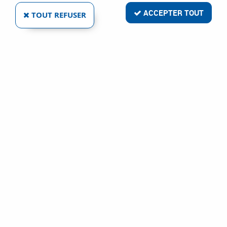
ACCEPTER TOUT
TOUT REFUSER
Ocopa Emballage
FILM À BULLES D'AIR
Réf. :
2401
60
,
00
€
TTC
À partir de
Emballage
Film à bulles d'air