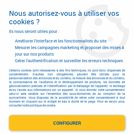
Livraison en 24/48H. Livraison offerte dès
95€ d'achat sur le site* Paiement en 4x
Nous autorisez-vous à utiliser vos
avec Paypal
cookies ?
0
Ils nous seront utiles pour :
Améliorer l'interface et les fonctionnalités du site
Mesurer les campagnes marketing et proposer des mises à
jour sur nos produits
Accueil
>
Consommables
>
Adhésif et emballage
>
Emballage
>
Film à bulles d'air
>
Film à bulles d'air
Gérer l'authentification et surveiller les erreurs techniques
Certains cookies sont nécessaires à des fins techniques, ils sont donc dispensés de
consentement. D'autres, non obligatoires, peuvent être utilisés pour la
personnalisation des annonces et du contenu, la mesure des annonces et du contenu,
la connaissance de l'audience et le développement de produits, les données de
géolocalisation précises et l'identification par le balayage de l'appareil, le stockage
et/ou l'accès aux informations sur un appareil. Si vous donnez votre consentement,
celui-ci sera valable sur l’ensemble des sous-domaines de Au comptoir de la
quincaillerie. Vous disposez de la possibilité de retirer votre consentement à tout
moment en cliquant sur le widget en bas à droite de la page. Pour en savoir plus,
consulter notre politique de cookie.
CONFIGURER