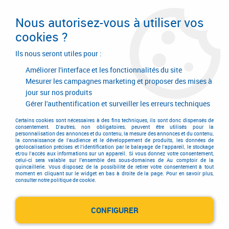
Livraison en 24/48H. Livraison offerte dès
95€ d'achat sur le site* Paiement en 4x
Nous autorisez-vous à utiliser vos
avec Paypal
cookies ?
0
Ils nous seront utiles pour :
Améliorer l'interface et les fonctionnalités du site
Mesurer les campagnes marketing et proposer des mises à
jour sur nos produits
Accueil
>
Equipements d'atelier et de chantier
>
Echelle et échafaudage
>
Echafaudage
>
Accessoires pour échafaudage
>
Filet échafaudage
Gérer l'authentification et surveiller les erreurs techniques
rigide Consorex
Certains cookies sont nécessaires à des fins techniques, ils sont donc dispensés de
consentement. D'autres, non obligatoires, peuvent être utilisés pour la
personnalisation des annonces et du contenu, la mesure des annonces et du contenu,
la connaissance de l'audience et le développement de produits, les données de
géolocalisation précises et l'identification par le balayage de l'appareil, le stockage
et/ou l'accès aux informations sur un appareil. Si vous donnez votre consentement,
celui-ci sera valable sur l’ensemble des sous-domaines de Au comptoir de la
quincaillerie. Vous disposez de la possibilité de retirer votre consentement à tout
moment en cliquant sur le widget en bas à droite de la page. Pour en savoir plus,
consulter notre politique de cookie.
CONFIGURER