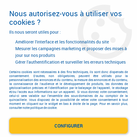
Livraison en 24/48H. Livraison offerte dès
95€ d'achat sur le site* Paiement en 4x
Nous autorisez-vous à utiliser vos
avec Paypal
cookies ?
0
Ils nous seront utiles pour :
Améliorer l'interface et les fonctionnalités du site
Mesurer les campagnes marketing et proposer des mises à
jour sur nos produits
Accueil
>
Equipements d'atelier et de chantier
>
Soudage
>
Métal d'apport Mig
>
Métal d'apport Mig - fil fourré
>
Fil fourré sans gaz
Gérer l'authentification et surveiller les erreurs techniques
Supershield 11
Certains cookies sont nécessaires à des fins techniques, ils sont donc dispensés de
consentement. D'autres, non obligatoires, peuvent être utilisés pour la
personnalisation des annonces et du contenu, la mesure des annonces et du contenu,
la connaissance de l'audience et le développement de produits, les données de
géolocalisation précises et l'identification par le balayage de l'appareil, le stockage
et/ou l'accès aux informations sur un appareil. Si vous donnez votre consentement,
celui-ci sera valable sur l’ensemble des sous-domaines de Au comptoir de la
quincaillerie. Vous disposez de la possibilité de retirer votre consentement à tout
moment en cliquant sur le widget en bas à droite de la page. Pour en savoir plus,
consulter notre politique de cookie.
CONFIGURER