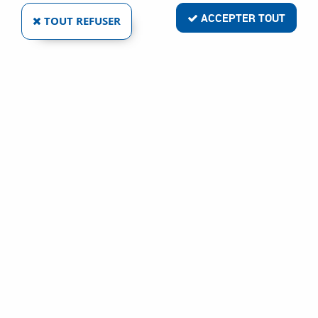
ACCEPTER TOUT
TOUT REFUSER
WELD X
FIL FOURRÉ SANS GAZ SUPERSHIELD 11
Réf. :
103477
241
,
44
€
TTC
Métal d'apport Mig