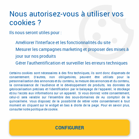
Livraison en 24/48H. Livraison offerte dès
95€ d'achat sur le site* Paiement en 4x
Nous autorisez-vous à utiliser vos
avec Paypal
cookies ?
0
Ils nous seront utiles pour :
Améliorer l'interface et les fonctionnalités du site
Mesurer les campagnes marketing et proposer des mises à
jour sur nos produits
Accueil
>
Quincaillerie d'agencement et d'ameublement
>
Coulissant
>
Pliant bois meuble
>
Ferrure de porte pliante
>
Ferrure salice
Gérer l'authentification et surveiller les erreurs techniques
Certains cookies sont nécessaires à des fins techniques, ils sont donc dispensés de
consentement. D'autres, non obligatoires, peuvent être utilisés pour la
personnalisation des annonces et du contenu, la mesure des annonces et du contenu,
la connaissance de l'audience et le développement de produits, les données de
géolocalisation précises et l'identification par le balayage de l'appareil, le stockage
et/ou l'accès aux informations sur un appareil. Si vous donnez votre consentement,
celui-ci sera valable sur l’ensemble des sous-domaines de Au comptoir de la
quincaillerie. Vous disposez de la possibilité de retirer votre consentement à tout
moment en cliquant sur le widget en bas à droite de la page. Pour en savoir plus,
consulter notre politique de cookie.
CONFIGURER