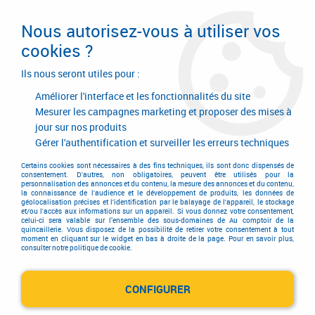
Livraison en 24/48H. Livraison offerte dès
95€ d'achat sur le site* Paiement en 4x
Nous autorisez-vous à utiliser vos
avec Paypal
cookies ?
0
Ils nous seront utiles pour :
Améliorer l'interface et les fonctionnalités du site
Mesurer les campagnes marketing et proposer des mises à
jour sur nos produits
Accueil
>
Quincaillerie générale de bâtiment
>
Accessoires pour la porte
>
Ferme-porte à crémaillère Geze
>
Gérer l'authentification et surveiller les erreurs techniques
Ferme-portes TS 2000 V / NV / VBC - TS 4000
>
Ferme - porte TS 4000 -
Corps seul
Certains cookies sont nécessaires à des fins techniques, ils sont donc dispensés de
consentement. D'autres, non obligatoires, peuvent être utilisés pour la
personnalisation des annonces et du contenu, la mesure des annonces et du contenu,
la connaissance de l'audience et le développement de produits, les données de
géolocalisation précises et l'identification par le balayage de l'appareil, le stockage
et/ou l'accès aux informations sur un appareil. Si vous donnez votre consentement,
celui-ci sera valable sur l’ensemble des sous-domaines de Au comptoir de la
quincaillerie. Vous disposez de la possibilité de retirer votre consentement à tout
moment en cliquant sur le widget en bas à droite de la page. Pour en savoir plus,
consulter notre politique de cookie.
CONFIGURER