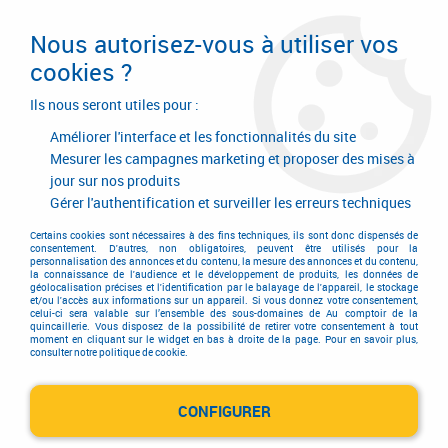
Livraison en 24/48H. Livraison offerte dès
95€ d'achat sur le site* Paiement en 4x
Nous autorisez-vous à utiliser vos
avec Paypal
cookies ?
0
Ils nous seront utiles pour :
Améliorer l'interface et les fonctionnalités du site
Mesurer les campagnes marketing et proposer des mises à
jour sur nos produits
Accueil
>
Quincaillerie générale de bâtiment
>
Accessoires pour la porte
>
Ferme-porte divers
>
Ferme-porte encastrable linteau
>
Ferme porte
Gérer l'authentification et surveiller les erreurs techniques
encastrable linteau janus - Sevax
Certains cookies sont nécessaires à des fins techniques, ils sont donc dispensés de
consentement. D'autres, non obligatoires, peuvent être utilisés pour la
personnalisation des annonces et du contenu, la mesure des annonces et du contenu,
la connaissance de l'audience et le développement de produits, les données de
géolocalisation précises et l'identification par le balayage de l'appareil, le stockage
et/ou l'accès aux informations sur un appareil. Si vous donnez votre consentement,
celui-ci sera valable sur l’ensemble des sous-domaines de Au comptoir de la
quincaillerie. Vous disposez de la possibilité de retirer votre consentement à tout
moment en cliquant sur le widget en bas à droite de la page. Pour en savoir plus,
consulter notre politique de cookie.
CONFIGURER