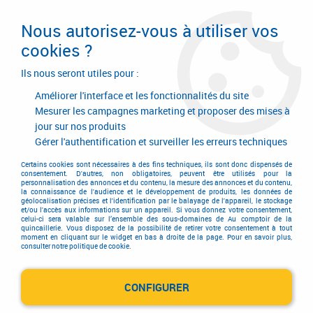
Livraison en 24/48H. Livraison offerte dès
95€ d'achat sur le site* Paiement en 4x
Nous autorisez-vous à utiliser vos
avec Paypal
cookies ?
0
Ils nous seront utiles pour :
Améliorer l'interface et les fonctionnalités du site
Mesurer les campagnes marketing et proposer des mises à
jour sur nos produits
Accueil
>
Quincaillerie générale de bâtiment
>
Accessoires pour la porte
>
Ferme-porte Vachette
>
Ferme-porte DC 135
>
Ferme-porte DC 135
Gérer l'authentification et surveiller les erreurs techniques
Certains cookies sont nécessaires à des fins techniques, ils sont donc dispensés de
consentement. D'autres, non obligatoires, peuvent être utilisés pour la
personnalisation des annonces et du contenu, la mesure des annonces et du contenu,
la connaissance de l'audience et le développement de produits, les données de
géolocalisation précises et l'identification par le balayage de l'appareil, le stockage
et/ou l'accès aux informations sur un appareil. Si vous donnez votre consentement,
celui-ci sera valable sur l’ensemble des sous-domaines de Au comptoir de la
quincaillerie. Vous disposez de la possibilité de retirer votre consentement à tout
moment en cliquant sur le widget en bas à droite de la page. Pour en savoir plus,
consulter notre politique de cookie.
CONFIGURER