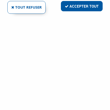
ACCEPTER TOUT
TOUT REFUSER
SETIN
FERME-PORTE DC 135
Réf. :
20329