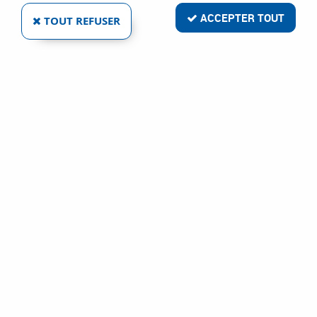
ACCEPTER TOUT
TOUT REFUSER
FEIN
LAMES SUPERCUT BOIS / MATÉRIAUX
Ref :
15684
20,57 €
VOIR LE PRODUIT