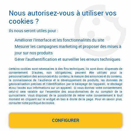
Livraison en 24/48H. Livraison offerte dès
95€ d'achat sur le site* Paiement en 4x
Nous autorisez-vous à utiliser vos
avec Paypal
cookies ?
0
Ils nous seront utiles pour :
Améliorer l'interface et les fonctionnalités du site
Mesurer les campagnes marketing et proposer des mises à
jour sur nos produits
Accueil
>
FEIN
Gérer l'authentification et surveiller les erreurs techniques
Produits de la marque FEIN
Certains cookies sont nécessaires à des fins techniques, ils sont donc dispensés de
consentement. D'autres, non obligatoires, peuvent être utilisés pour la
personnalisation des annonces et du contenu, la mesure des annonces et du contenu,
la connaissance de l'audience et le développement de produits, les données de
géolocalisation précises et l'identification par le balayage de l'appareil, le stockage
et/ou l'accès aux informations sur un appareil. Si vous donnez votre consentement,
12 articles sur
79
celui-ci sera valable sur l’ensemble des sous-domaines de Au comptoir de la
quincaillerie. Vous disposez de la possibilité de retirer votre consentement à tout
moment en cliquant sur le widget en bas à droite de la page. Pour en savoir plus,
consulter notre politique de cookie.
CONFIGURER