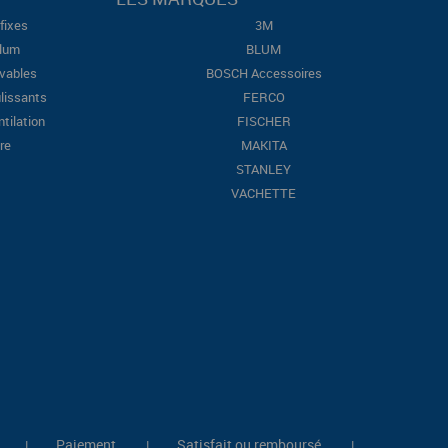
fixes
3M
Blum
BLUM
evables
BOSCH Accessoires
lissants
FERCO
ntilation
FISCHER
re
MAKITA
STANLEY
VACHETTE
Paiement
Satisfait ou remboursé
|
|
|