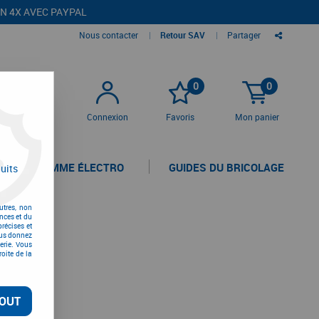
EN 4X AVEC PAYPAL
Nous contacter
|
Retour SAV
|
Partager
0
0
Connexion
Favoris
Mon panier
LA GAMME ÉLECTRO
GUIDES DU BRICOLAGE
uits
utres, non
nces et du
récises et
vous donnez
erie. Vous
oite de la
OUT