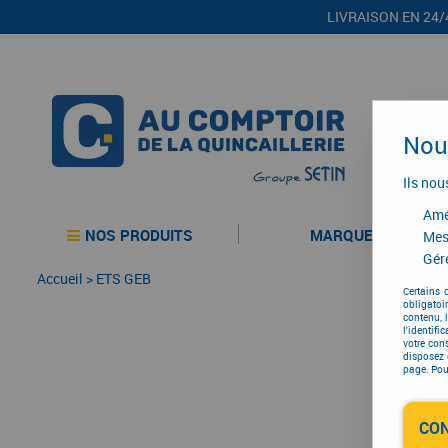
LIVRAISON EN 24/
Nous
Ils nou
Amél
NOS PRODUITS
MARQUES
Mes
Gére
Accueil
>
ETS GEB
Certains 
obligatoi
contenu, 
l'identifi
votre con
disposez 
page. Pour
CO