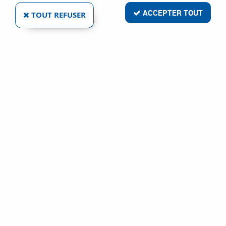
ACCEPTER TOUT
TOUT REFUSER
ESCABEAU EN ALUMINIUM ANODISÉ PRO 54
Réf. :
27564