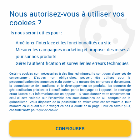
Livraison en 24/48H. Livraison offerte dès
95€ d'achat sur le site* Paiement en 4x
Nous autorisez-vous à utiliser vos
avec Paypal
cookies ?
0
Ils nous seront utiles pour :
Améliorer l'interface et les fonctionnalités du site
Mesurer les campagnes marketing et proposer des mises à
jour sur nos produits
Accueil
>
Equipements d'atelier et de chantier
>
Echelle et échafaudage
>
Marchepied
>
Escabeau
>
Escabeau en aluminium anodisé PRO 54
Gérer l'authentification et surveiller les erreurs techniques
Certains cookies sont nécessaires à des fins techniques, ils sont donc dispensés de
consentement. D'autres, non obligatoires, peuvent être utilisés pour la
personnalisation des annonces et du contenu, la mesure des annonces et du contenu,
la connaissance de l'audience et le développement de produits, les données de
géolocalisation précises et l'identification par le balayage de l'appareil, le stockage
et/ou l'accès aux informations sur un appareil. Si vous donnez votre consentement,
celui-ci sera valable sur l’ensemble des sous-domaines de Au comptoir de la
quincaillerie. Vous disposez de la possibilité de retirer votre consentement à tout
moment en cliquant sur le widget en bas à droite de la page. Pour en savoir plus,
consulter notre politique de cookie.
CONFIGURER