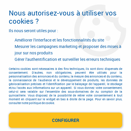
Livraison en 24/48H. Livraison offerte dès
95€ d'achat sur le site* Paiement en 4x
Nous autorisez-vous à utiliser vos
avec Paypal
cookies ?
0
Ils nous seront utiles pour :
Améliorer l'interface et les fonctionnalités du site
Mesurer les campagnes marketing et proposer des mises à
jour sur nos produits
Accueil
>
Ferrures de portes et de fenêtres
>
Ferrure
>
Ferrure de porte coulissante Rob
>
Série Trendy
>
Equipement pour porte
Gérer l'authentification et surveiller les erreurs techniques
de 300 kg - rail 62 x 55 mm
Certains cookies sont nécessaires à des fins techniques, ils sont donc dispensés de
consentement. D'autres, non obligatoires, peuvent être utilisés pour la
personnalisation des annonces et du contenu, la mesure des annonces et du contenu,
PROMO
-
2,50
€
la connaissance de l'audience et le développement de produits, les données de
géolocalisation précises et l'identification par le balayage de l'appareil, le stockage
et/ou l'accès aux informations sur un appareil. Si vous donnez votre consentement,
celui-ci sera valable sur l’ensemble des sous-domaines de Au comptoir de la
quincaillerie. Vous disposez de la possibilité de retirer votre consentement à tout
moment en cliquant sur le widget en bas à droite de la page. Pour en savoir plus,
consulter notre politique de cookie.
CONFIGURER