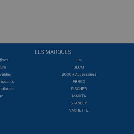
LES MARQUES
fixes
3M
Blum
BLUM
evables
BOSCH Accessoires
lissants
FERCO
ntilation
FISCHER
re
MAKITA
STANLEY
VACHETTE