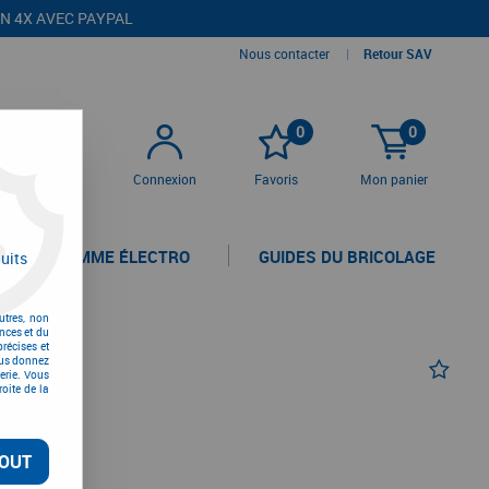
EN 4X AVEC PAYPAL
Nous contacter
|
Retour SAV
0
0
Connexion
Favoris
Mon panier
LA GAMME ÉLECTRO
GUIDES DU BRICOLAGE
uits
utres, non
nces et du
récises et
vous donnez
erie. Vous
oite de la
HANTE
OUT