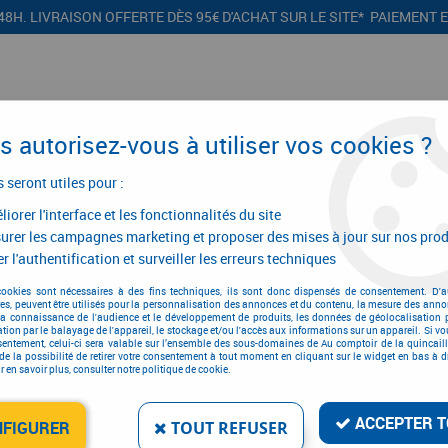
48H. LIVRAISON OFFERTE DÈS 95€ D'ACHAT SUR LE SITE* PAIEMENT 
 autorisez-vous à utiliser vos cookies ?
s seront utiles pour :
iorer l'interface et les fonctionnalités du site
CONFIGURATEURS
PROMOTIONS
urer les campagnes marketing et proposer des mises à jour sur nos prod
r l'authentification et surveiller les erreurs techniques
roduits d'entretien
>
Éponge gomme détachante
cookies sont nécessaires à des fins techniques, ils sont donc dispensés de consentement. D'a
res, peuvent être utilisés pour la personnalisation des annonces et du contenu, la mesure des anno
la connaissance de l'audience et le développement de produits, les données de géolocalisation p
cation par le balayage de l'appareil, le stockage et/ou l'accès aux informations sur un appareil. Si 
sentement, celui-ci sera valable sur l’ensemble des sous-domaines de Au comptoir de la quincaill
de la possibilité de retirer votre consentement à tout moment en cliquant sur le widget en bas à dr
 en savoir plus, consulter notre politique de cookie.
ÉPONGE GOMME DÉTAC
Réf. :
69745
ACCEPTER T
NFIGURER
TOUT REFUSER
17
,
64
€
TTC