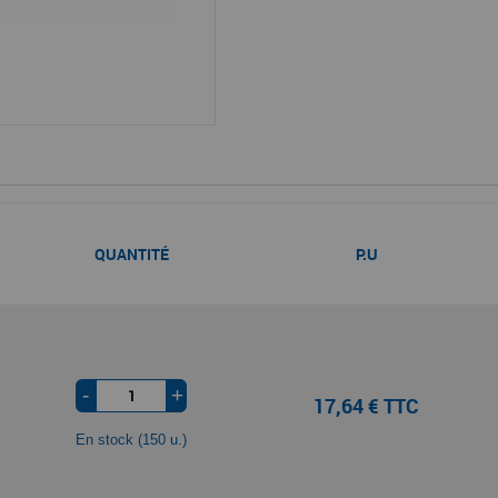
QUANTITÉ
P.U
-
+
17,64 € TTC
En stock (150 u.)