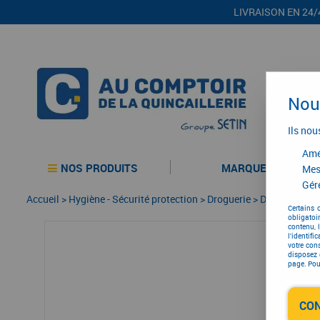
LIVRAISON EN 24/
Nous
Ils nou
Amél
NOS PRODUITS
MARQUES
Mes
Gére
Accueil
>
Hygiène - Sécurité protection
>
Droguerie
>
Droguerie
>
P
Certains 
obligatoi
contenu, 
l'identifi
votre con
disposez 
page. Pour
CO